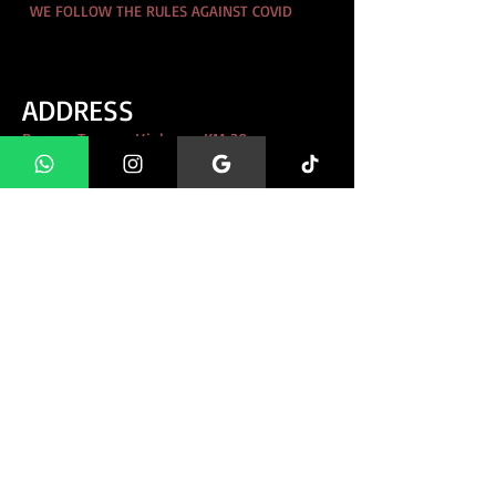
WE FOLLOW THE RULES AGAINST COVID
ADDRESS
Raposo Tavares Highway, KM 39
Cotia - SP
educacaoanimal@gmail.com
11 97388 8740
11 95556 0855
WHATSAPP 24H
CLIQUE AQUI e Fale conosco
direto pelo whatsapp!
FIND US