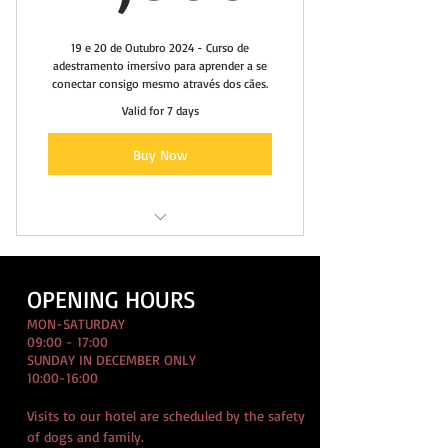
19 e 20 de Outubro 2024 - Curso de
adestramento imersivo para aprender a se
conectar consigo mesmo através dos cães.
Valid for 7 days
Buy Now
Imersão em conexão
atraves dos cães
OPENING HOURS
MON-SATURDAY
09:00 - 17:00
SUNDAY IN DECEMBER ONLY
10:00-16:00
Visits to our hotel are scheduled by the safety
of dogs and family.