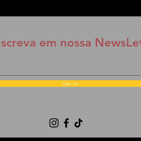
nscreva em nossa NewsLet
Sign Up