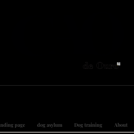
neiros no Brasil em adestramento integrativ
 objetivo é cuidar do seu maior patri
 sonhos, restaurando relações, curan
nding page
dog asylum
Dog training
About