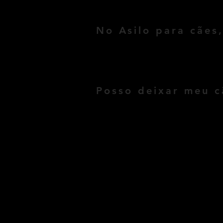
11 9 5833.5555 e fale diretamente c
No Asilo para cães
Sim, aqui em nosso asilo para cãe
cão! Sabemos lidar com todos os ti
Posso deixar meu c
Nós  só hospedamos cães no Asilo 
seu cão, poderá retira-lo ou renov
ou parcelado no cartão de credito.