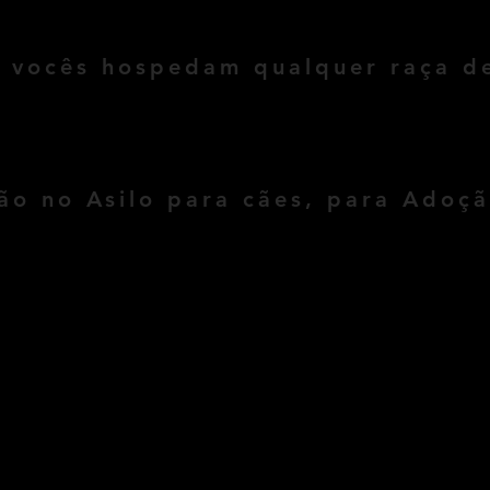
om nosso especialista.
, vocês hospedam qualquer raça d
s, nós hospedamos todas as raças e sem raças tambem!! não t
pos de cães.
ão no Asilo para cães, para Adoç
para Cães com um contrato minimo de seis meses, após esse p
ar o contrato por mais seis meses. Lembrando que o pagamento é