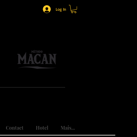
Log In
o.
mônio.
do traumas.
Contact
Hotel
Mais...