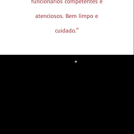
funcionários competentes e
atenciosos. Bem limpo e
cuidado.''
que os cães (geralmente os 
sos cuidados!
 diarias para cuidar do cãozinho 
hor opção em asilo para cães do 