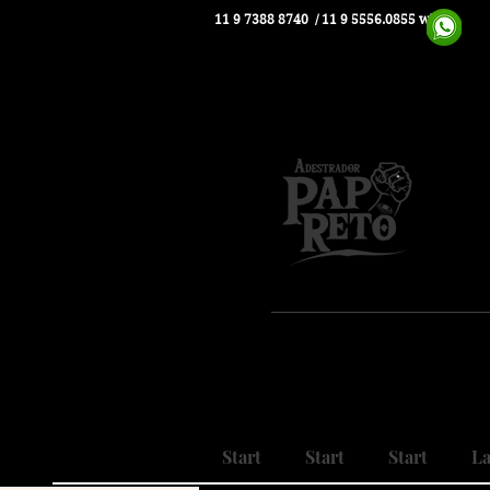
11 9 7388 8740
/ 11 9 5556.0855 whats
Pio
Nosso
Realizando
Start
Start
Start
La