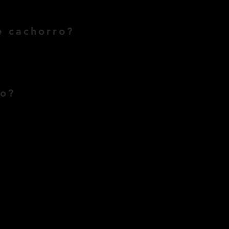
e cachorro?
emos discriminação com nenhum 
ão?
eriodo, caso não consiga doar 
 feito antecipadamente, a vista 