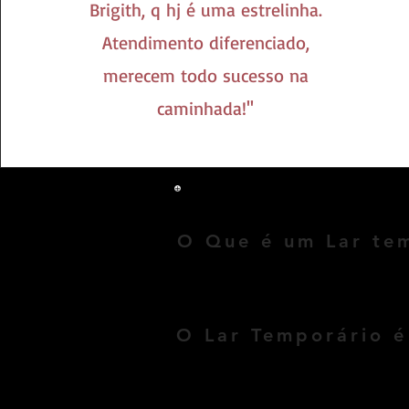
Brigith, q hj é uma estrelinha.
Atendimento diferenciado,
merecem todo sucesso na
caminhada!''
LAR TEMPORÁRI
O Que é um Lar te
Lar temporário para cães é um loca
resgatados) vivam bem, até serem a
Nosso Lar temporario para cães é 
O Lar Temporário 
Não... Nosso Lar temporario para C
que foi resgatado, 

Venha conhecer nosso Lar temporari