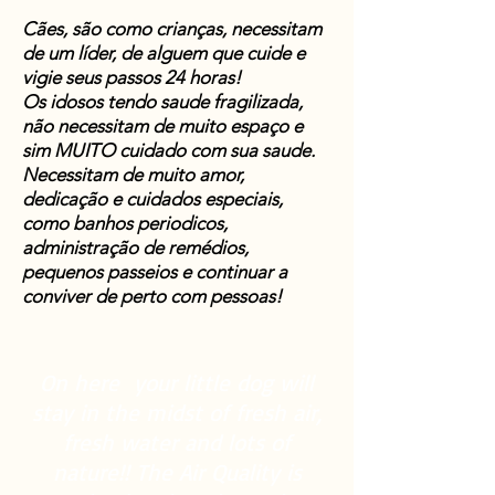
Cães, são como crianças, necessitam
de um líder, de alguem que cuide e
vigie seus passos 24 horas!
Os idosos tendo saude fragilizada,
não necessitam de muito espaço e
sim MUITO cuidado com sua saude.
Necessitam de muito amor,
dedicação e cuidados especiais,
como banhos periodicos,
administração de remédios,
pequenos passeios e continuar a
conviver de perto com pessoas!
On here
your little dog will
stay in the midst of fresh air,
fresh water and lots of
nature!! The Air Quality is