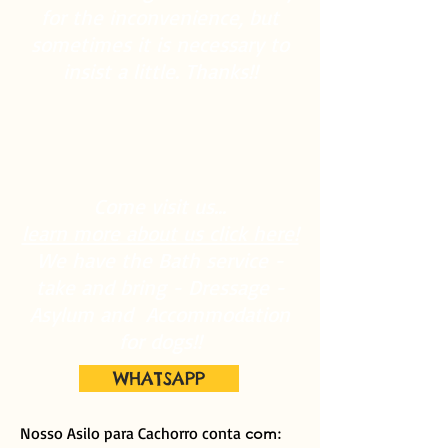
for the inconvenience, but
sometimes it is necessary to
insist a little. Thanks!!
Come visit us...
learn more about us click here!
We have the Bath service -
take and bring - Dressage -
Asylum and
Accommodation
for dogs!!
WHATSAPP
Nosso Asilo para Cachorro conta
com: