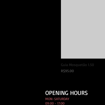
Guia Mosquetão 1.50
Price
R$95.00
OPENING HOURS
MON-SATURDAY
09:00 - 17:00