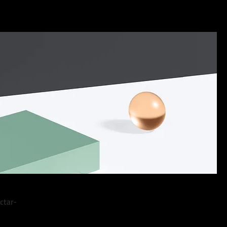
ctar-