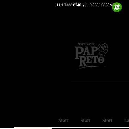
11 9 7388 8740
/ 11 9 5556.0855 whats
Pio
Nosso
Realizando
Start
Start
Start
La