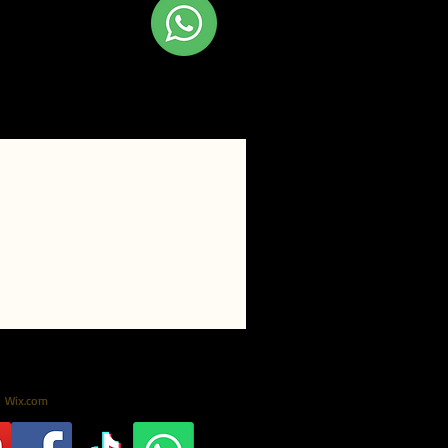
 Fale conosco
hatsapp!
Wix.com