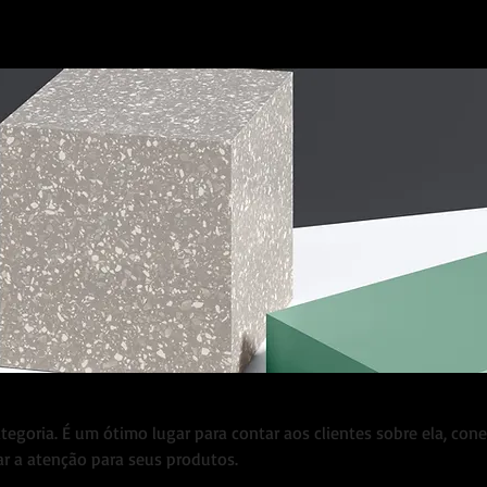
ategoria. É um ótimo lugar para contar aos clientes sobre ela, cone
r a atenção para seus produtos.