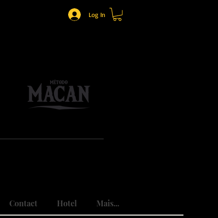
Log In
o.
mônio.
do traumas.
Contact
Hotel
Mais...