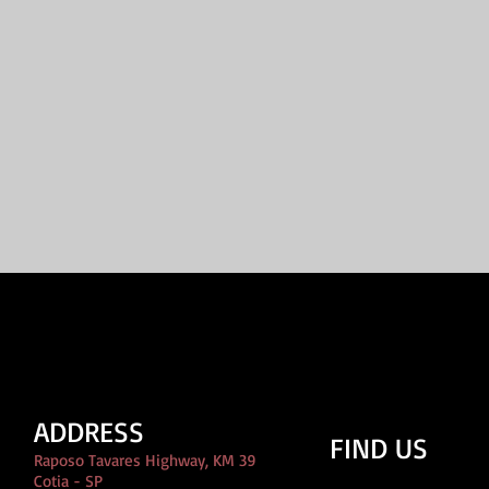
ADDRESS
FIND US
Raposo Tavares Highway, KM 39
Cotia - SP