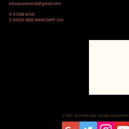
educacaoanimal@gmail.com
CLIQUE AQUI e
direto pelo w
11 97388 8740
11 95556 0855 WHATSAPP 24H
© 2010
by Golden Dog.
proudly created with