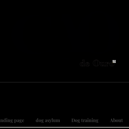
neiros no Brasil em adestramento integrativ
 objetivo é cuidar do seu maior patri
 sonhos, restaurando relações, curan
nding page
dog asylum
Dog training
About