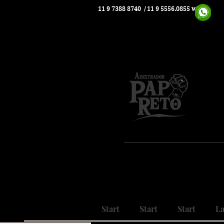
11 9 7388 8740
/ 11 9 5556.0855 whats
Pio
Nosso
Realizando
Start
Start
Start
La