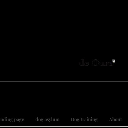
neiros no Brasil em adestramento integrativ
 objetivo é cuidar do seu maior patri
 sonhos, restaurando relações, curan
nding page
dog asylum
Dog training
About