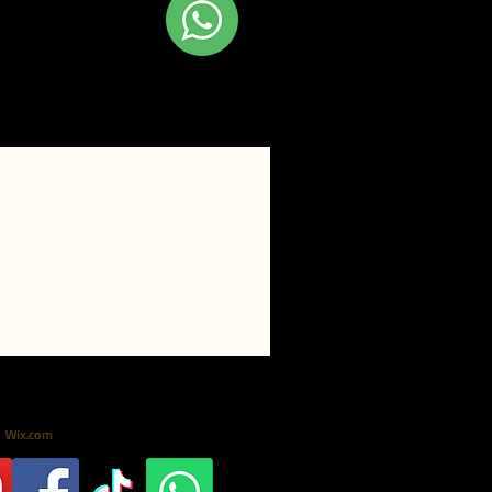
 Fale conosco
hatsapp!
Wix.com