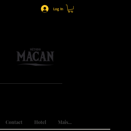
Log In
o.
mônio.
do traumas.
Contact
Hotel
Mais...