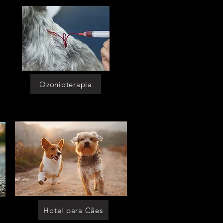
[asilo para caes granja viana]
[Asilo para caes perizes]
[asilo para caes moema]
[asilo para cachorro]
[asilo para cachorro cotia]
[asilo para cachorro sp]
[asilo para cachorro em sao paulo]
[asilo para cachorro morumbi]
[asilo para cachorro itaim]
[asilo para cachorro granja viana]
[asilo para cachorro perizes]
[asilo para cachorro moema]
[asilo p caes]
[asilo p caes cotia]
[asilo p caes sp]
[asilo p caes em sao paulo]
[asilo p caes morumbi]
[asilo p caes itaim]
[asilo p caes granja viana]
[asilo p caes perizes]
Ozonioterapia
[asilo p caes moema]
[asilo p cachorro]
[asilo p cachorro cotia]
[asilo p cachorro sp]
[asilo p cachorro em sao paulo]
[asilo p cachorro morumbi]
[asilo p cachorro itaim]
[asilo p cachorro granja viana]
[asilo p cachorro perizes]
[asilo p cachorro moema]
[moradia p caes]
[moradia p caes cotia]
[moradia p caes sp]
[moradia p caes em sao paulo]
[moradia p caes morumbi]
[moradia p caes itaim]
[moradia p caes granja viana]
[moradia p caes perizes]
[moradia p caes moema]
[moradia p cachorro]
[moradia p cachorro cotia]
[moradia p cachorro sp]
[moradia p cachorro em sao paulo]
[moradia p cachorro morumbi]
[moradia p cachorro itaim]
[moradia p cachorro granja viana]
[moradia p cachorro perizes]
[moradia p cachorro moema]
[moradia para caes]
[moradia para caes cotia]
[moradia para caes sp]
[moradia para caes em sao paulo]
Hotel para Cães
[moradia para caes morumbi]
[moradia para caes itaim]
[moradia para caes granja viana]
[moradia para caes perizes]