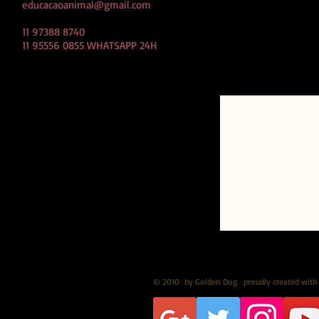
educacaoanimal@gmail.com
CLIQUE AQUI e
direto pelo w
11 97388 8740
11 95556 0855 WHATSAPP 24H
© 2010
by Golden Dog.
proudly created with