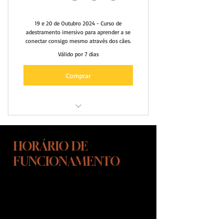
19 e 20 de Outubro 2024 - Curso de
adestramento imersivo para aprender a se
conectar consigo mesmo através dos cães.
Válido por 7 dias
Comprar
Imersão em conexão
atraves dos cães
HORÁRIO DE
FUNCIONAMENTO
SEGUNDA-SEXTA FEIRA
10:00 ÁS 15:00
SÁBADOS - DAS 10:00 AS 13:00