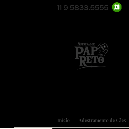
11 9 5833.5555
Pio
Nosso
Realizando
Início
Adestramento de Cães