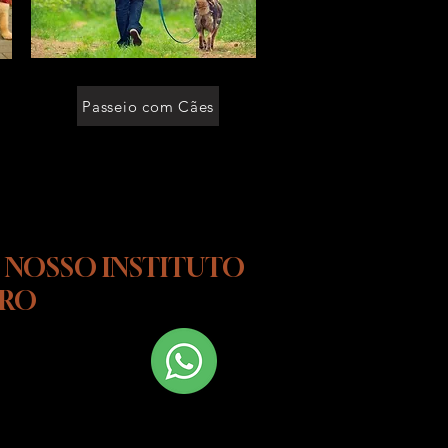
[lar temporario para cachorro granja
viana]
[lar temporario para cachorro perizes]
[lar temporario para cachorro moema]
[lar temporario p caes]
[lar temporario p caes cotia]
[lar temporario p caes sp]
[lar temporario p caes em sao paulo]
[lar temporario p caes morumbi]
[lar temporario p caes itaim]
[lar temporario p caes granja viana]
[lar temporario p caes perizes]
[lar temporario p caes moema]
Passeio com Cães
 NOSSO INSTITUTO
URO
 Fale conosco
hatsapp!