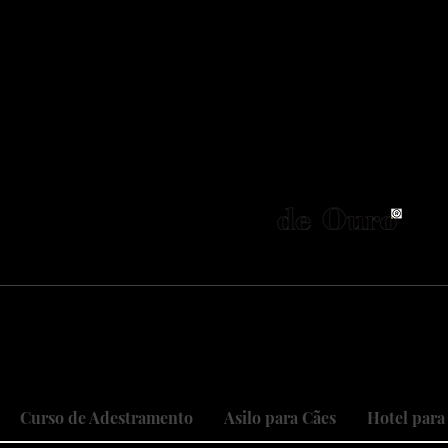
neiros no Brasil em adestramento integrativ
 objetivo é cuidar do seu maior patri
 sonhos, restaurando relações, curan
Curso de Adestramento
Asilo para Cães
Hotel para