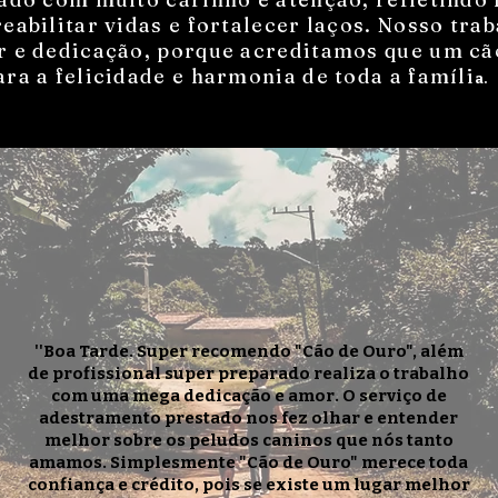
eabilitar vidas e fortalecer laços. Nosso tra
or e dedicação, porque acreditamos que um c
ara a felicidade e harmonia de toda a famíli
a.
''Boa Tarde. Super recomendo "Cão de Ouro", além
de profissional super preparado realiza o trabalho
com uma mega dedicação e amor. O serviço de
adestramento prestado nos fez olhar e entender
melhor sobre os peludos caninos que nós tanto
amamos. Simplesmente "Cão de Ouro" merece toda
confiança e crédito, pois se existe um lugar melhor