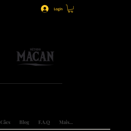
Login
o.
mônio.
do traumas.
 Cães
Blog
F.A.Q
Mais...