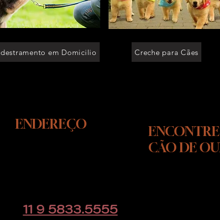
destramento em Domicilio
Creche para Cães
ENDEREÇO
ENCONTRE
CÃO DE O
Rodovia Raposo Tavares, KM
39
Cotia - SP
CLIQUE AQUI e
educacaoanimal@gmail.com
direto pelo w
11 9 5833.5555