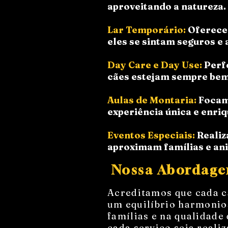
aproveitando a natureza.
Lar Temporário:
Oferecem
eles se sintam seguros e
Day Care e Day Use:
Perf
cães estejam sempre bem
Aulas de Montaria:
Focam
experiência única e enri
Eventos Especiais:
Realiz
aproximam famílias e ani
Nossa Abordag
Acreditamos que cada c
um equilíbrio harmonio
famílias e na qualidade
cada serviço seja real