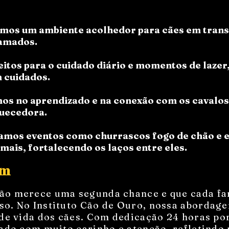
os um ambiente acolhedor para cães em transi
 amados.
eitos para o cuidado diário e momentos de lazer
 cuidados.
os no aprendizado e na conexão com os cavalo
quecedora.
amos eventos como churrascos fogo de chão e 
mais, fortalecendo os laços entre eles.
em
ão merece uma segunda chance e que cada fa
so. No Instituto Cão de Ouro, nossa abordage
 de vida dos cães. Com dedicação 24 horas po
izado com muito carinho e atenção, refletind