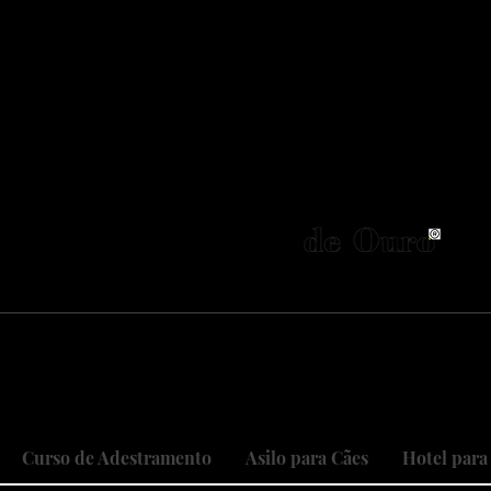
neiros no Brasil em adestramento integrativ
 objetivo é cuidar do seu maior patri
 sonhos, restaurando relações, curan
Curso de Adestramento
Asilo para Cães
Hotel para