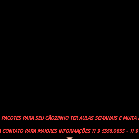
ono, na hora da alimentação, separamos os cães nos do
ntar!
tão cansados de tanto brincar e se socializar, eles vão pa
ado.
sa Creche para Cães Cotia, Está em meio a uma Reserva F
m seu cãozinho em meio a natureza! Venha nos conhecer 
achorro em São Paulo.
ado em meio a ar puro, agua fresca e muita natureza!! A
mais puro comparado a SP Capital, com quase 10ºgraus a 
er seus instintos naturais em meio a natureza e a sociali
ue seu cão precisa para ficar SEGURO - DESENVOLER SEUS 
muuuuita INTERAÇÃO CANINA e DIVERSÃO!!
PACOTES PARA SEU CÃOZINHO TER AULAS SEMANAIS E MUITA D
 CONTATO PARA MAIORES INFORMAÇÕES 11 9 5556.0855 - 11 9 