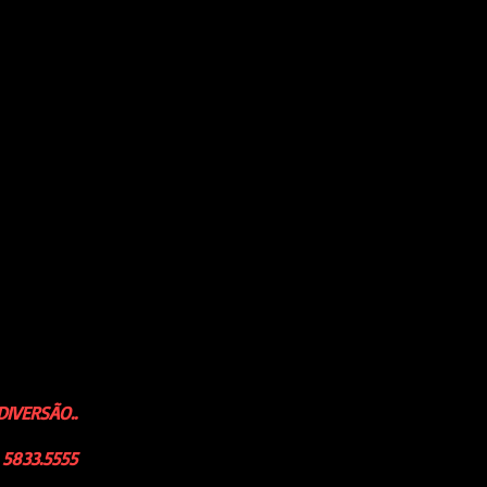
rmitórios e ficamos com eles
ra os dormitórios, onde
lorestal a 20minutos de São
e comprove o porque somos a
 Qualidade do Ar é Otima e temos
menos.
zação com outros cães.
INSTINTOS E ainda TUDO isso com
IVERSÃO..
5833.5555