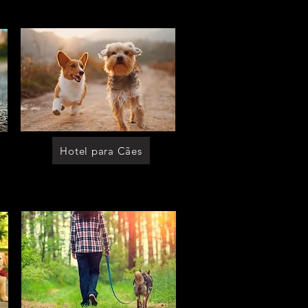
[asilo p cachorro morumbi]
[asilo p cachorro itaim]
[asilo p cachorro granja viana]
[asilo p cachorro perizes]
[asilo p cachorro moema]
[moradia p caes]
[moradia p caes cotia]
[moradia p caes sp]
[moradia p caes em sao paulo]
[moradia p caes morumbi]
[moradia p caes itaim]
[moradia p caes granja viana]
[moradia p caes perizes]
[moradia p caes moema]
[moradia p cachorro]
[moradia p cachorro cotia]
[moradia p cachorro sp]
[moradia p cachorro em sao paulo]
[moradia p cachorro morumbi]
[moradia p cachorro itaim]
[moradia p cachorro granja viana]
[moradia p cachorro perizes]
[moradia p cachorro moema]
[moradia para caes]
[moradia para caes cotia]
[moradia para caes sp]
[moradia para caes em sao paulo]
Hotel para Cães
[moradia para caes morumbi]
[moradia para caes itaim]
[moradia para caes granja viana]
[moradia para caes perizes]
[moradia para caes moema]
[moradia para cachorro]
[moradia para cachorro cotia]
[moradia para cachorro sp]
[moradia para cachorro em sao paulo]
[moradia para cachorro morumbi]
[moradia para cachorro itaim]
[moradia para cachorro granja viana]
[moradia para cachorro perizes]
[moradia para cachorro moema]
[lar temporario para caes perizes]
[lar temporario para caes moema]
[lar temporario para cachorro]
[lar temporario para cachorro cotia]
[lar temporario para cachorro sp]
[lar temporario para cachorro em sao
paulo]
[lar temporario para cachorro morumbi]
[lar temporario para cachorro itaim]
[lar temporario para cachorro granja
viana]
[lar temporario para cachorro perizes]
[lar temporario para cachorro moema]
[lar temporario p caes]
[lar temporario p caes cotia]