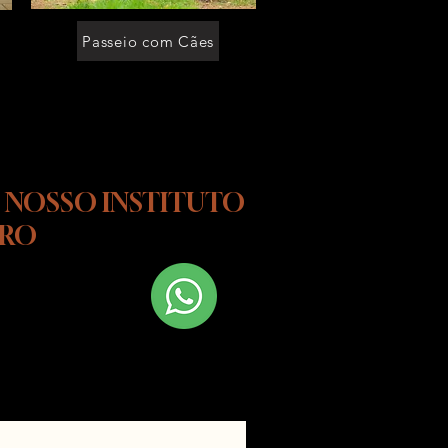
[lar temporario p caes sp]
[lar temporario p caes em sao paulo]
[lar temporario p caes morumbi]
[lar temporario p caes itaim]
[lar temporario p caes granja viana]
Passeio com Cães
[lar temporario p caes perizes]
[lar temporario p caes moema]
 NOSSO INSTITUTO
URO
 Fale conosco
hatsapp!