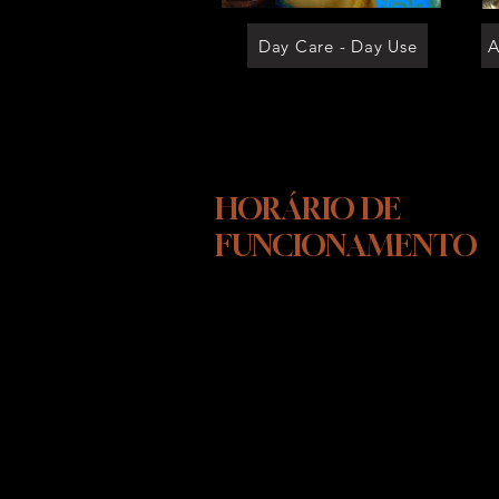
Day Care - Day Use
A
HORÁRIO DE
FUNCIONAMENTO
SEGUNDA-SEXTA FEIRA
10:00 ÁS 15:00
SÁBADOS - DAS 10:00 AS 13:00
As visitas em nosso INSTITUTO
CÃO DE OURO, são agendadas
para maiores informações entre