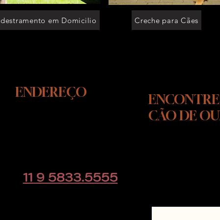
destramento em Domicilio
Creche para Cães
ENDEREÇO
ENCONTRE
CÃO DE O
Rodovia Raposo Tavares, KM
39
Cotia - SP
CLIQUE AQUI e
educacaoanimal@gmail.com
direto pelo w
11 9 5833.5555