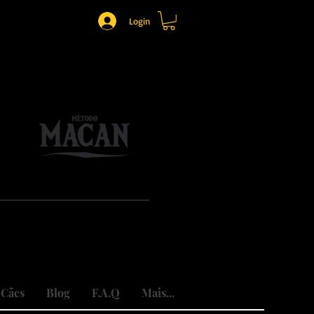
Login
o.
mônio.
do traumas.
 Cães
Blog
F.A.Q
Mais...