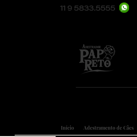
11 9 5833.5555
Pio
Nosso
Realizando
Início
Adestramento de Cães