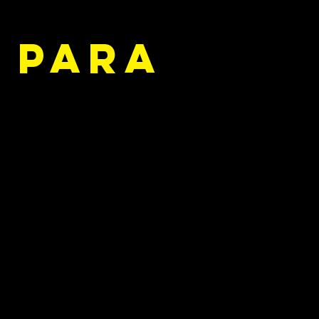
 para
zinho em quanto ele esta aqui
me
nte amam seus cães e querem
rios com a turminha do mesmo