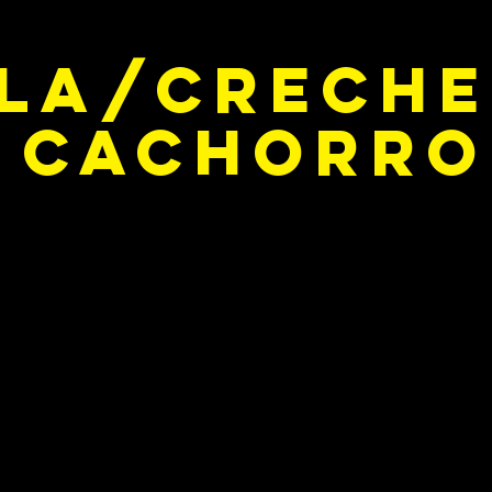
la/Creche
cachorro
eche para cachorro em São Paulo?
horro Cão de Ouro, temos uma seguro para deixar se
u cão
da e modificada para atender pessoas exigentes, que real
 em São Paulo, eles ficam soltos durante o dia nos solá