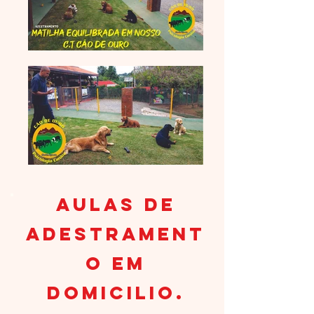
Aulas de
Adestrament
o em
Domicilio.