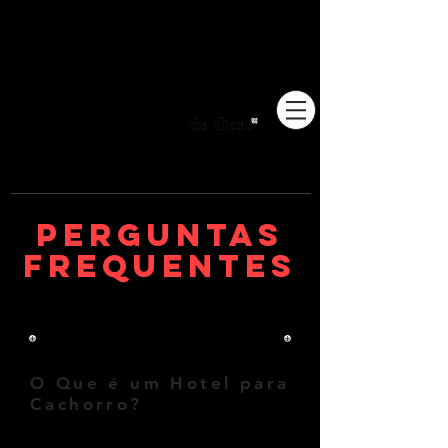
Pioneiros no Brasil em
adestramento integrativo.
PERGUNTAS
FREQUENTES
HOTEL PARA CÃES.
O Que é um Hotel para
Cachorro?
O hotel para cachorro é uma 