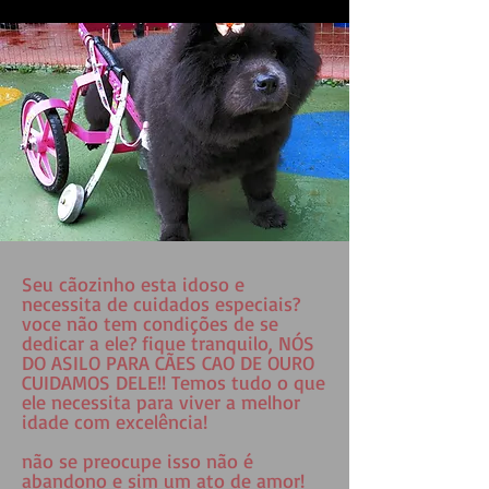
Seu cãozinho esta idoso e
necessita de cuidados especiais?
voce não tem condições de se
dedicar a ele? fique tranquilo, NÓS
DO ASILO PARA CÃES CAO DE OURO
CUIDAMOS DELE!! Temos tudo o que
ele necessita para viver a melhor
idade com excelência!
não se preocupe isso não é
abandono e sim um ato de amor!