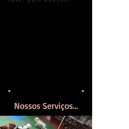
cães, para Adoção?
Nós  só hospedamos cães no Lar 
Temporario para Cães com um 
contrato minimo de seis meses, 
após esse periodo, caso não 
consiga doar seu cão, poderá retira-
lo ou renovar o contrato por mais 
seis meses. Lembrando que o 
pagamento é feito 
antecipadamente, a vista ou 
parcelado no cartão de credito.
Nossos Serviços...