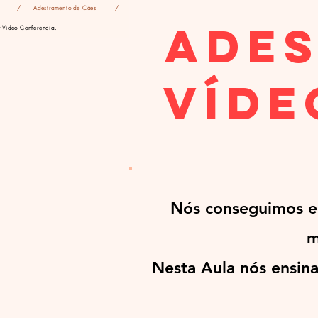
/
Adestramento de Cães
/
Ade
r Video Conferencia.
Víde
Nós conseguimos en
m
Nesta Aula nós ensina