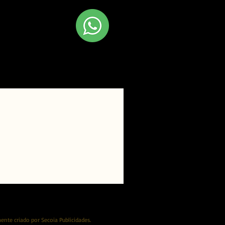
 Fale conosco
hatsapp!
nte criado por Secoia Publicidades.