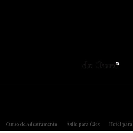
neiros no Brasil em adestramento integrativ
 objetivo é cuidar do seu maior patri
 sonhos, restaurando relações, curan
Curso de Adestramento
Asilo para Cães
Hotel para