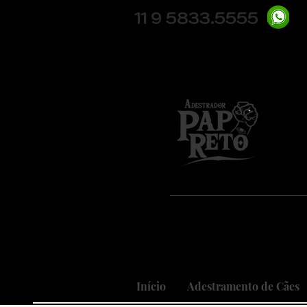
11 9 5833.5555
Pio
Nosso
Realizando
Início
Adestramento de Cães