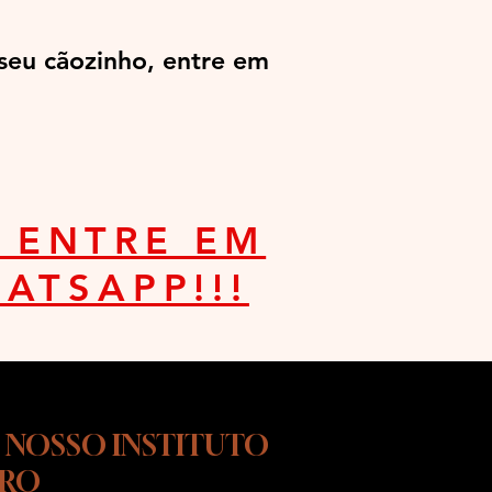
eu cãozinho, entre em
E ENTRE EM
ATSAPP!!!
 NOSSO INSTITUTO
URO