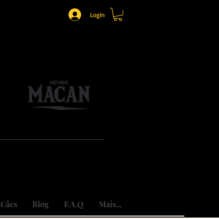
Login
o.
mônio.
do traumas.
 Cães
Blog
F.A.Q
Mais...