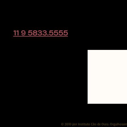
Rodovia Raposo Tavares, KM
39
Cotia - SP
CLIQUE AQUI e
educacaoanimal@gmail.com
direto pelo w
11 9 5833.5555
© 2010 por Instituto Cão de Ouro. Orgulhosame