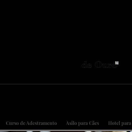
neiros no Brasil em adestramento integrativ
 objetivo é cuidar do seu maior patri
 sonhos, restaurando relações, curan
Curso de Adestramento
Asilo para Cães
Hotel para