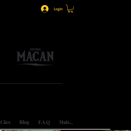
Login
o.
mônio.
do traumas.
 Cães
Blog
F.A.Q
Mais...