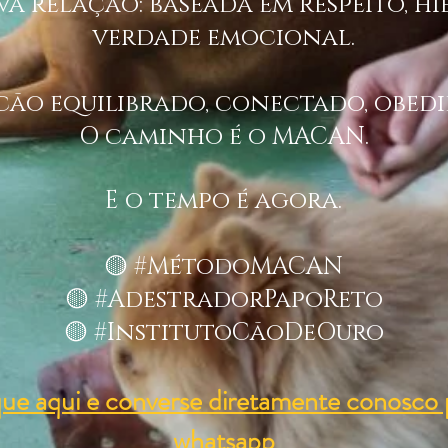
a relação: baseada em respeito, h
verdade emocional.
cão equilibrado, conectado, obedi
O caminho é o MACAN.
E o tempo é agora.
🟡 #MétodoMACAN
🟡 #AdestradorPapoReto
🟡 #InstitutoCãoDeOuro
que aqui e converse diretamente conosco 
whatsapp