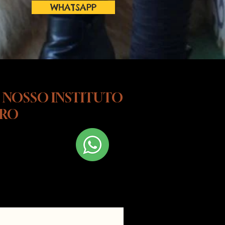
WHATSAPP
 NOSSO INSTITUTO
URO
 Fale conosco
hatsapp!