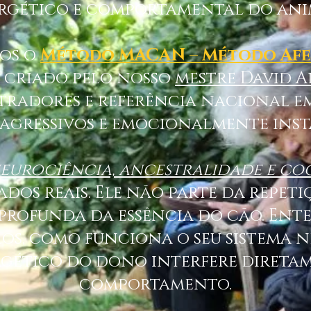
rgético e comportamental do ani
mos o
Método MACAN – Método Afe
, criado pelo nosso
mestre David 
tradores e referência nacional em
 agressivos e emocionalmente instá
eurociência, ancestralidade e c
ados reais. Ele não parte da repet
profunda da essência do cão. Ent
los, como funciona o seu sistema n
gético do dono interfere diretam
comportamento.