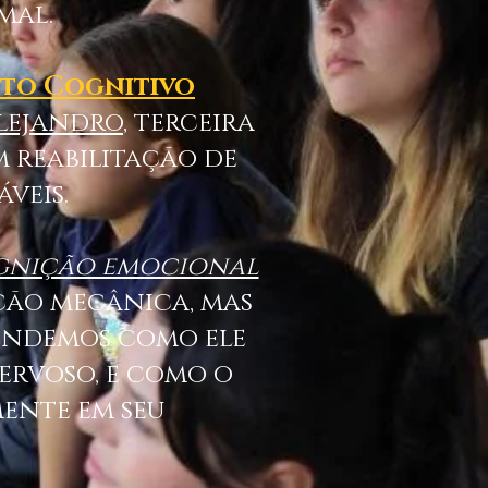
mal.
to Cognitivo
Alejandro
, terceira
 reabilitação de
veis.
ognição emocional
ição mecânica, mas
endemos como ele
ervoso, e como o
ente em seu