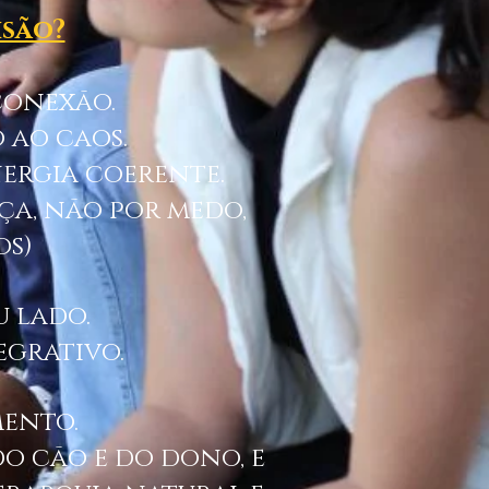
isão?
conexão.
 ao caos.
nergia coerente.
ça, não por medo,
os)
u lado.
egrativo.
mento.
o cão e do dono, e