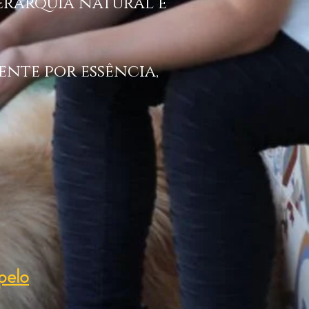
ierarquia natural e
ente por essência,
pelo