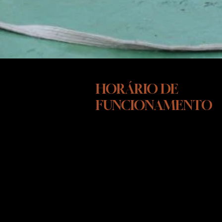
HORÁRIO DE
FUNCIONAMENTO
SEGUNDA-SEXTA FEIRA
10:00 ÁS 15:00
SÁBADOS - DAS 10:00 AS 13:00
As visitas em nosso INSTITUTO
CÃO DE OURO, são agendadas
para maiores informações entre
em contato pelo whatsapp.