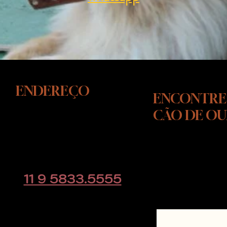
ENDEREÇO
ENCONTRE
CÃO DE O
Rodovia Raposo Tavares, KM
39
Cotia - SP
CLIQUE AQUI e
educacaoanimal@gmail.com
direto pelo w
11 9 5833.5555