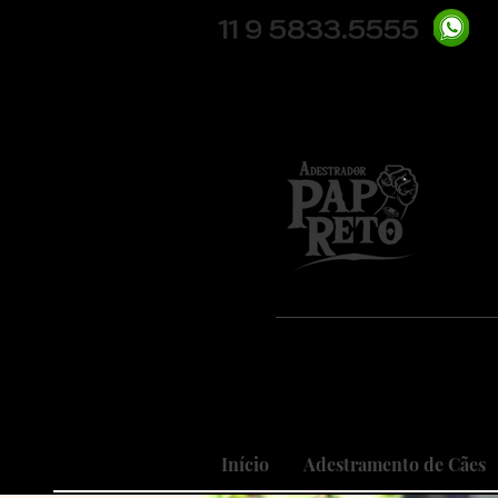
11 9 5833.5555
Pio
Nosso
Realizando
Início
Adestramento de Cães