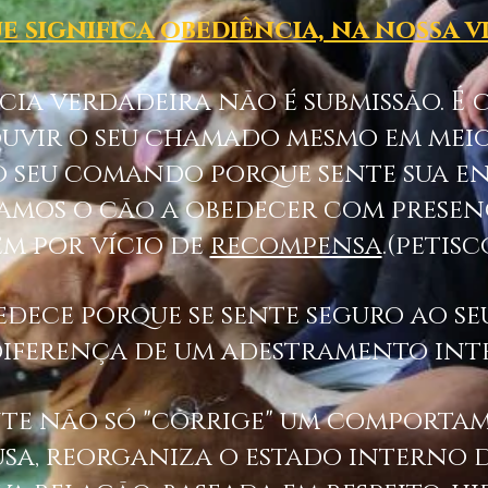
e significa obediência, na nossa v
cia verdadeira não é submissão. É 
ouvir o seu chamado mesmo em meio
o seu comando porque sente sua e
namos o cão a obedecer com presen
m por vício de
recompensa
.(petisc
edece porque se sente seguro ao se
 diferença de um adestramento int
te não só "corrige" um comporta
usa, reorganiza o estado interno d