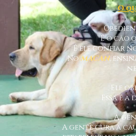
O qu
Obediên
É o cão 
É ele confiar n
No
MACAN
, ensi
ne
Ele ob
Essa é a
A gen
A gente cura a ca