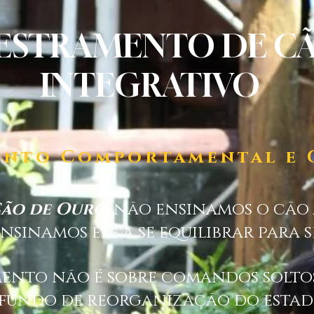
ESTRAMENTO DE CÃ
INTEGRATIVO
ento Comportamental e 
Cão de Ouro
, não ensinamos o cão
nsinamos ele a se equilibrar para 
ento não é sobre comandos soltos
ofundo de reorganização do estad