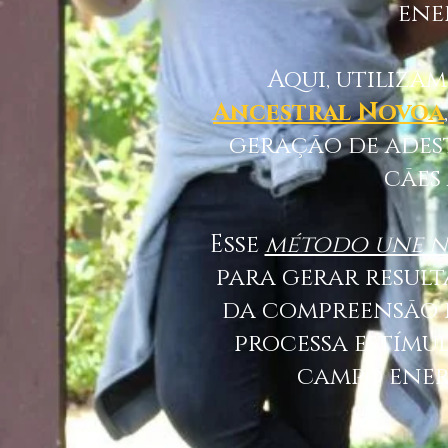
ene
Aqui, utiliza
Ancestral Novoa
geração de ades
cães
Esse
método une n
para gerar result
da compreensão 
processa estímu
campo ener