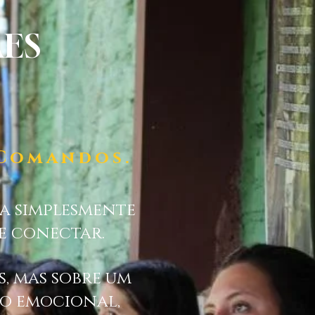
ES
Comandos.
 a simplesmente
se conectar.
, mas sobre um
o emocional,