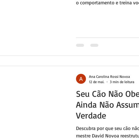
o comportamento e treina voc
Sao Paulo.
Ana Carolina Rossi Novoa
12 de mai.
3 min de leitura
Seu Cão Não Obe
Ainda Não Assum
Verdade
Descubra por que seu cão n
mestre David Novoa reestrutu