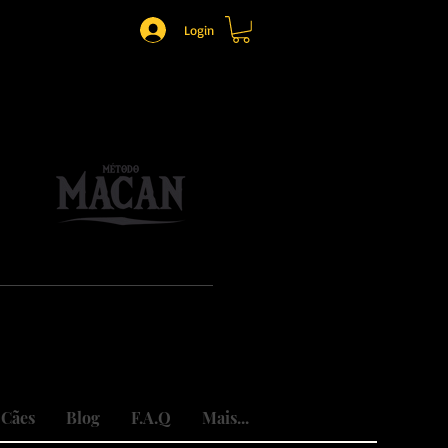
Login
o.
mônio.
do traumas.
 Cães
Blog
F.A.Q
Mais...