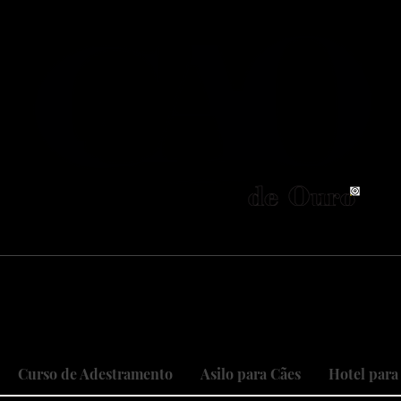
neiros no Brasil em adestramento integrativ
 objetivo é cuidar do seu maior patri
 sonhos, restaurando relações, curan
Curso de Adestramento
Asilo para Cães
Hotel para