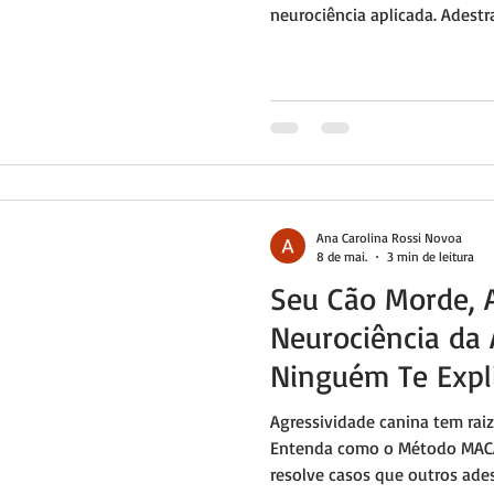
neurociência aplicada. Adest
Ana Carolina Rossi Novoa
8 de mai.
3 min de leitura
Seu Cão Morde, 
Neurociência da 
Ninguém Te Expl
Agressividade canina tem raiz
Entenda como o Método MACA
resolve casos que outros ades