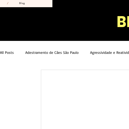
/
Blog
B
All Posts
Adestramento de Cães São Paulo
Agressividade e Reativi
Fé e Propósito