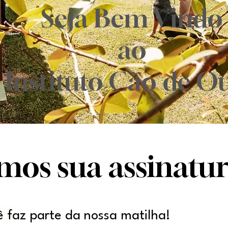
Seja Bem Vindo
ao
Instituto Cão de O
os sua assinatur
ung
ê faz parte da nossa matilha!