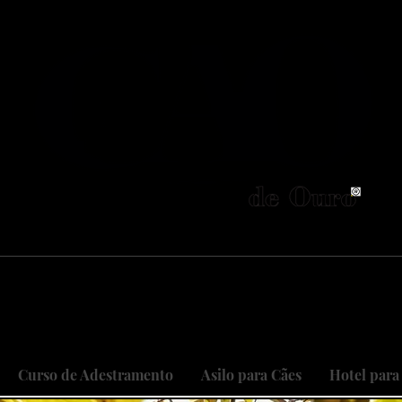
neiros no Brasil em adestramento integrativ
 objetivo é cuidar do seu maior patri
 sonhos, restaurando relações, curan
Curso de Adestramento
Asilo para Cães
Hotel para