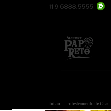
11 9 5833.5555
Pio
Nosso
Realizando
Início
Adestramento de Cães