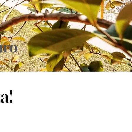
uro
a!