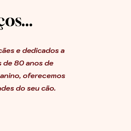
os...
cães e dedicados a
s de 80 anos de
canino, oferecemos
ades do seu cão.