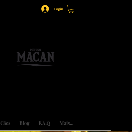
Login
o.
mônio.
do traumas.
 Cães
Blog
F.A.Q
Mais...