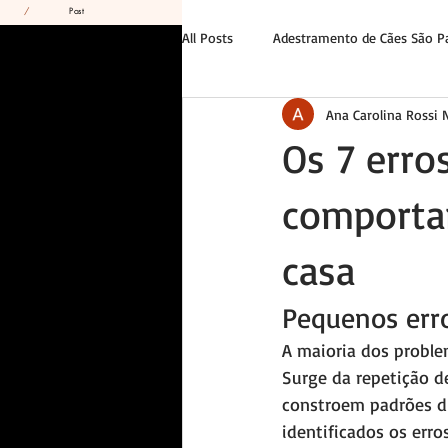
/
Post
All Posts
Adestramento de Cães São P
Ana Carolina Rossi
Tutor e Liderança
Casos Reais
Os 7 erro
comporta
casa
Pequenos err
A maioria dos probl
Surge da repetição d
constroem padrões di
identificados os erro