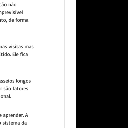
 cão não 
previsível 
to, de forma 
nas visitas mas 
ido. Ele fica 
asseios longos 
 são fatores 
onal.
e aprender. A 
o sistema da 