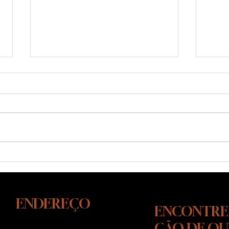
Cão reativo: como agir de
Cão 
verdade quando o gatilho
verd
aparece
na r
ENDEREÇO
ENCONTRE
CÃO DE O