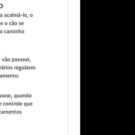
o
a acalmá-lo, o 
e o cão se 
 o caminho 
 vão passear, 
ários regulares 
tamento.
ssear, quando 
 controle que 
rtamentos 