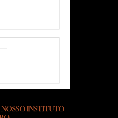
reativo: como agir de
ade quando ele explode
ua
 NOSSO INSTITUTO
URO