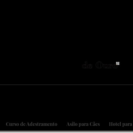
neiros no Brasil em adestramento integrativ
 objetivo é cuidar do seu maior patri
 sonhos, restaurando relações, curan
Curso de Adestramento
Asilo para Cães
Hotel para