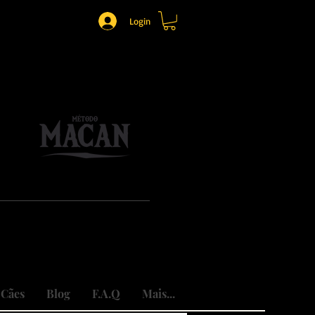
Login
o.
mônio.
do traumas.
 Cães
Blog
F.A.Q
Mais...