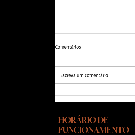
Comentários
Escreva um comentário
Como agir com cão reativo: o
que ninguém te explicou
sobre latido, avanço e
descontrole
HORÁRIO DE
FUNCIONAMENTO