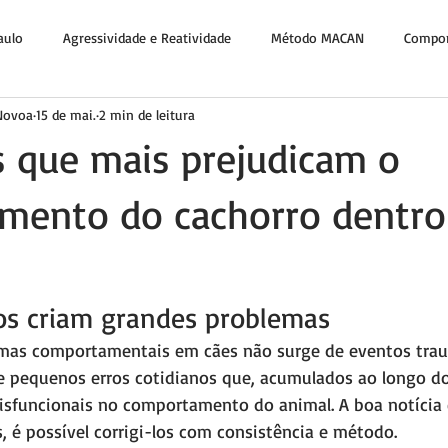
aulo
Agressividade e Reatividade
Método MACAN
Compor
 Novoa
15 de mai.
2 min de leitura
Fé e Propósito
s que mais prejudicam o
mento do cachorro dentro
os criam grandes problemas
emas comportamentais em cães não surge de eventos trau
e pequenos erros cotidianos que, acumulados ao longo d
sfuncionais no comportamento do animal. A boa notícia 
s, é possível corrigi-los com consistência e método.