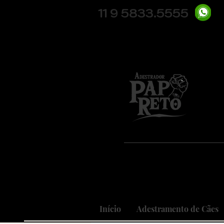
11 9 5833.5555
Pio
Nosso
Realizando
Início
Adestramento de Cães