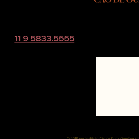
Rodovia Raposo Tavares, KM
39
Cotia - SP
CLIQUE AQUI e
educacaoanimal@gmail.com
direto pelo w
11 9 5833.5555
© 2010 por Instituto Cão de Ouro. Orgulhosame