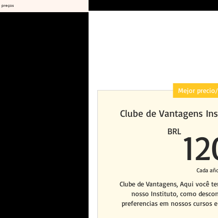
e preços
Mejor precio/
Clube de Vantagens Ins
BRL
12
Cada añ
Clube de Vantagens, Aqui você t
nosso Instituto, como desc
preferencias em nossos cursos e