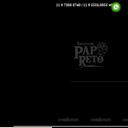
11 9 7388 8740
/ 11 9 5556.0855 whats
Pio
Nosso
Realizando
comienzo
comienzo
co