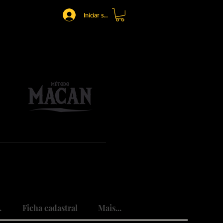
Iniciar sesión
o.
mônio.
do traumas.
.
Ficha cadastral
Mais...