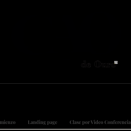
neiros no Brasil em adestramento integrativ
 objetivo é cuidar do seu maior patri
 sonhos, restaurando relações, curan
mienzo
Landing page
Clase por Video Conferencia