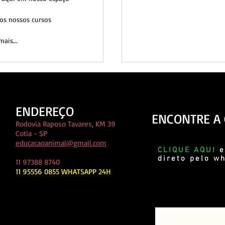
os nossos cursos
ais...
ENDEREÇO
ENCONTRE A
Rodovia Raposo Tavares, KM 39
Cotia - SP
educacaoanimal@gmail.com
CLIQUE AQUI
e
direto pelo w
11 97388 8740
11 95556 0855 WHATSAPP 24H