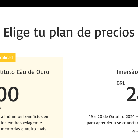
Elige tu plan de precios
calidad
tituto Cão de Ouro
Imersã
1200BRL
00
BRL
2
o
erá inúmeros benefícios em
19 e 20 de Outubro 2024 
ontos em hospedagem e
para aprender a se conecta
 mentorias e muito mais..
Váli