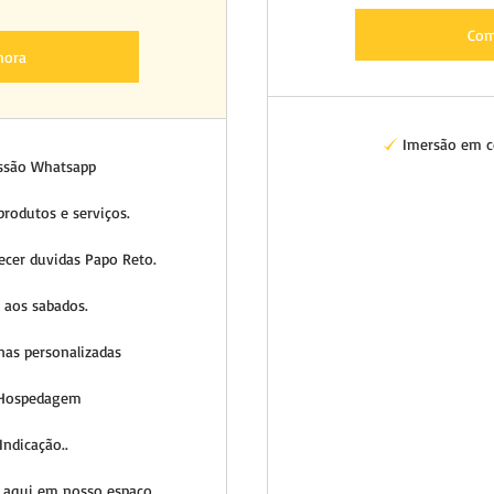
Com
hora
Imersão em c
ssão Whatsapp
rodutos e serviços.
recer duvidas Papo Reto.
aos sabados.
as personalizadas
 Hospedagem
ndicação..
 aqui em nosso espaço