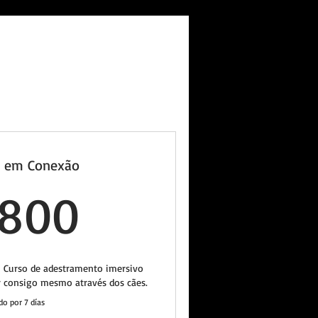
o em Conexão
2800BRL
800
- Curso de adestramento imersivo
r consigo mesmo através dos cães.
do por 7 días