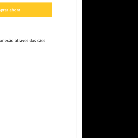
prar ahora
onexão atraves dos cães