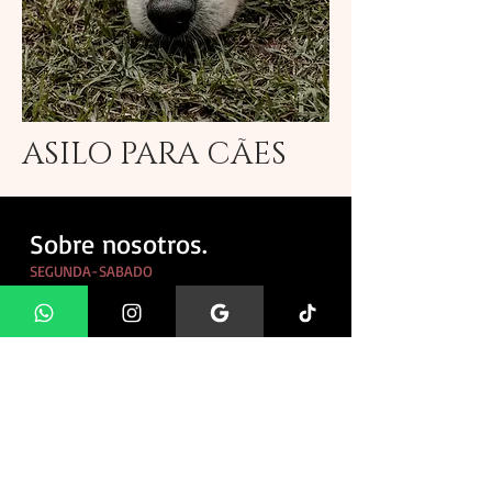
ASILO PARA CÃES
Sobre nosotros.
SEGUNDA-SABADO
09:00 - 17:00
DOMINGO SÓ EM DEZEMBRO
10:00-16:00
As visitas ao nosso hotel são com horário
agendado por segurança dos cães e família.
SEGUIMOS AS NORMAS CONTRA O COVID-19