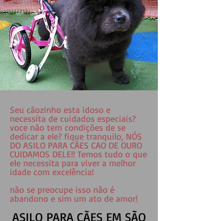
Seu cãozinho esta idoso e
necessita de cuidados especiais?
voce não tem condições de se
dedicar a ele? fique tranquilo, NÓS
DO ASILO PARA CÃES CAO DE OURO
CUIDAMOS DELE!! Temos tudo o que
ele necessita para viver a melhor
idade com excelência!
não se preocupe isso não é
abandono e sim um ato de amor!
ASILO PARA CÃES EM SÃO