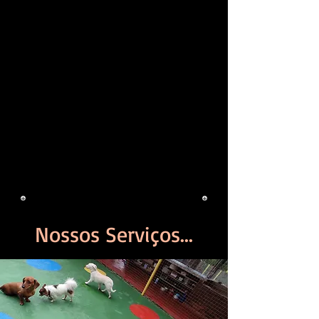
Temporario para Cães com um 
contrato minimo de seis meses, 
após esse periodo, caso não 
consiga doar seu cão, poderá retira-
lo ou renovar o contrato por mais 
seis meses. Lembrando que o 
pagamento é feito 
antecipadamente, a vista ou 
parcelado no cartão de credito.
Nossos Serviços...