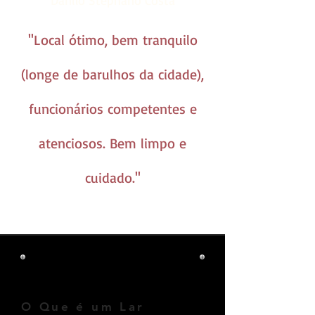
Danilo Stephano Costa
''Local ótimo, bem tranquilo
(longe de barulhos da cidade),
funcionários competentes e
atenciosos. Bem limpo e
cuidado.''
LAR TEMPORÁRIO PARA
CACHORRO
O Que é um Lar