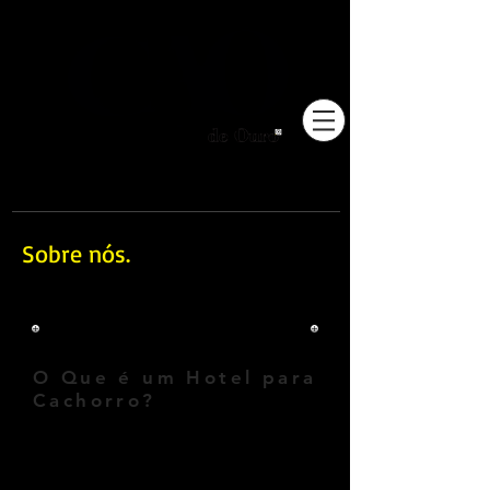
Pioneiros no Brasil em
adestramento integrativo.
Sobre nós.
HOTEL PARA CÃES.
O Que é um Hotel para
Cachorro?
O hotel para cachorro é uma 
hospedagem temporária, onde o 