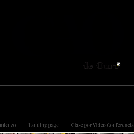
neiros no Brasil em adestramento integrativ
 objetivo é cuidar do seu maior patri
 sonhos, restaurando relações, curan
mienzo
Landing page
Clase por Video Conferencia