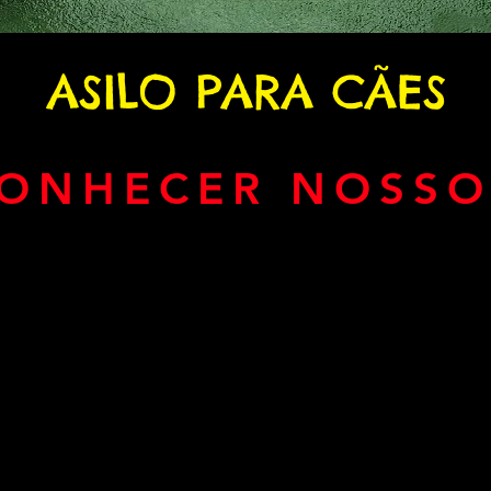
ASILO PARA CÃES
ONHECER NOSSO
esté seguro y cuidado
AVALIAÇÃO DOS N
estado cuidando por
 dedicación las 24
Deixe uma avaliação d
l lugar!
 tem um AVC, por
Clique Aqui!
em campo aberto com
dar da sua saude?