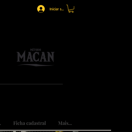
Iniciar sesión
o.
mônio.
do traumas.
.
Ficha cadastral
Mais...