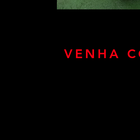
VENHA C
¡Si quieres que tu amigo 
por personas que te han 
más de 40 años con amor y
horas del día! ¡Aquí está e
Já imaginou se seu amigo
qualquer motivo e esta 
3.000metros, quem irá cui