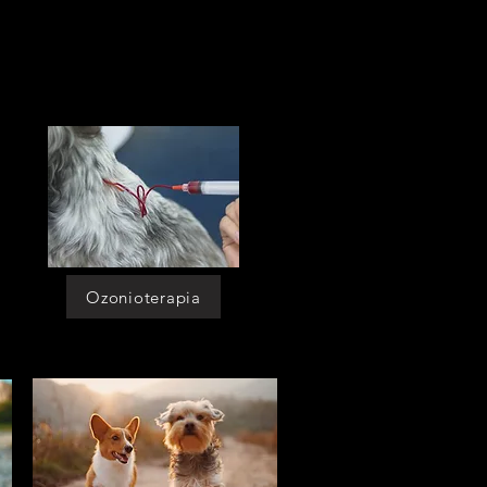
asilo para caes]
[asilo para caes cotia]
[asilo para caes sp]
[asilo para caes em sao paulo]
[asilo para caes morumbi]
[asilo para caes itaim]
[asilo para caes granja viana]
[Asilo para caes perizes]
[asilo para caes moema]
[asilo para cachorro]
[asilo para cachorro cotia]
[asilo para cachorro sp]
[asilo para cachorro em sao paulo]
[asilo para cachorro morumbi]
[asilo para cachorro itaim]
[asilo para cachorro granja viana]
[asilo para cachorro perizes]
[asilo para cachorro moema]
[asilo p caes]
[asilo p caes cotia]
[asilo p caes sp]
[asilo p caes em sao paulo]
[asilo p caes morumbi]
[asilo p caes itaim]
[asilo p caes granja viana]
[asilo p caes perizes]
Ozonioterapia
[asilo p caes moema]
[asilo p cachorro]
[asilo p cachorro cotia]
[asilo p cachorro sp]
[asilo p cachorro em sao paulo]
[asilo p cachorro morumbi]
[asilo p cachorro itaim]
[asilo p cachorro granja viana]
[asilo p cachorro perizes]
[asilo p cachorro moema]
[moradia p caes]
[moradia p caes cotia]
[moradia p caes sp]
[moradia p caes em sao paulo]
[moradia p caes morumbi]
[moradia p caes itaim]
[moradia p caes granja viana]
[moradia p caes perizes]
[moradia p caes moema]
[moradia p cachorro]
[moradia p cachorro cotia]
[moradia p cachorro sp]
[moradia p cachorro em sao paulo]