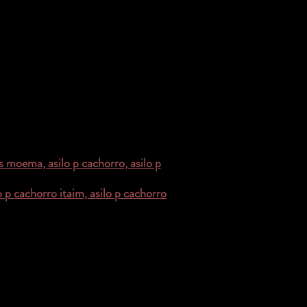
[lar temporario p caes]
[lar temporario p caes cotia]
[lar temporario p caes sp]
[lar temporario p caes em sao paulo]
[lar temporario p caes morumbi]
[lar temporario p caes itaim]
[lar temporario p caes granja viana]
[lar temporario p caes perizes]
[lar temporario p caes moema]
aes moema,
asilo p cachorro,
asilo p
o p cachorro itaim,
asilo p cachorro