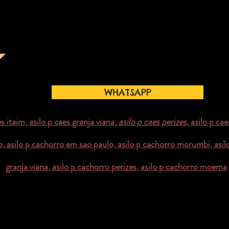
e em nosso C.T?
assine nosso email e
ossas noticias e
WHATSAPP
es itaim,
asilo p caes granja viana,
asilo p caes perizes
,
asilo p c
p,
asilo p cachorro em sao paulo,
asilo p cachorro morumbi,
asil
granja viana,
asilo p cachorro perizes,
asilo p cachorro moema