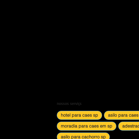
nossos serviçs
hotel para caes sp
asilo para caes
moradia para caes em sp
adestra
asilo para cachorro sp