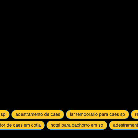
 sp
adestramento de caes
lar temporario para caes sp
r
dor de caes em cotia
hotel para cachorro em sp
adestrament