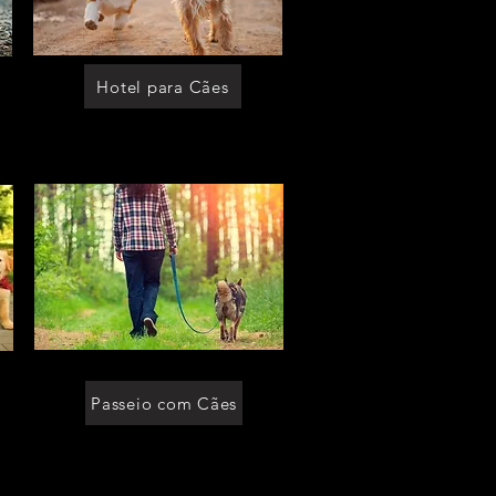
[moradia p cachorro morumbi]
[moradia p cachorro itaim]
[moradia p cachorro granja viana]
[moradia p cachorro perizes]
[moradia p cachorro moema]
[moradia para caes]
[moradia para caes cotia]
[moradia para caes sp]
[moradia para caes em sao paulo]
Hotel para Cães
[moradia para caes morumbi]
[moradia para caes itaim]
[moradia para caes granja viana]
[moradia para caes perizes]
[moradia para caes moema]
[moradia para cachorro]
[moradia para cachorro cotia]
[moradia para cachorro sp]
[moradia para cachorro em sao paulo]
[moradia para cachorro morumbi]
[moradia para cachorro itaim]
[moradia para cachorro granja viana]
[moradia para cachorro perizes]
[moradia para cachorro moema]
[lar temporario para caes perizes]
[lar temporario para caes moema]
[lar temporario para cachorro]
[lar temporario para cachorro cotia]
[lar temporario para cachorro sp]
[lar temporario para cachorro em sao
paulo]
[lar temporario para cachorro morumbi]
[lar temporario para cachorro itaim]
[lar temporario para cachorro granja
viana]
[lar temporario para cachorro perizes]
[lar temporario para cachorro moema]
[lar temporario p caes]
[lar temporario p caes cotia]
[lar temporario p caes sp]
[lar temporario p caes em sao paulo]
[lar temporario p caes morumbi]
[lar temporario p caes itaim]
[lar temporario p caes granja viana]
[lar temporario p caes perizes]
[lar temporario p caes moema]
Passeio com Cães