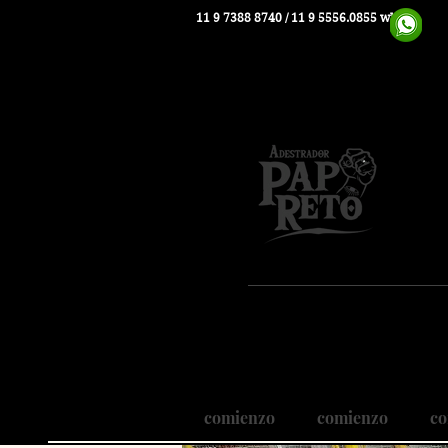
11 9 7388 8740
/ 11 9 5556.0855 whats
Pio
Nosso
Realizando
comienzo
comienzo
co