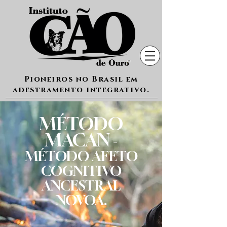
Pioneiros no Brasil em
adestramento integrativo.
MÉTODO
MACAN
-
MÉTODO AFETO
COGNITIVO
ANCESTRAL
NOVOA.