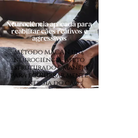
Neurociência aplicada para
reabilitar cães reativos e
agressivos
Método MACAN une
neurociência, afeto
estruturado e manejo
para equilibrar mente
e energia do cão.
O QUE É MACAN?