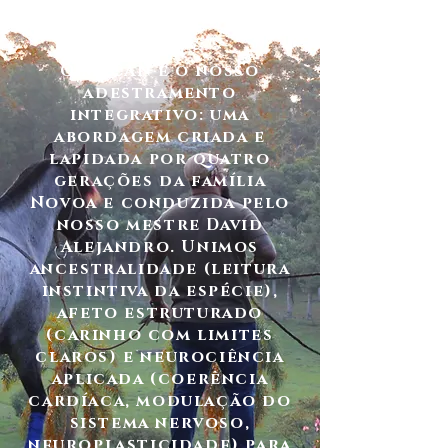
O MACAN é o nosso
adestramento
integrativo: uma
abordagem criada e
lapidada por quatro
gerações da família
Novoa e conduzida pelo
nosso mestre David
Alejandro. Unimos
ancestralidade (leitura
instintiva da espécie),
afeto estruturado
(carinho com limites
claros) e neurociência
aplicada (coerência
cardíaca, modulação do
sistema nervoso,
neuroplasticidade) para