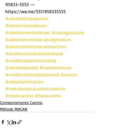
95833-5555 — 
https://wa.me/5511958335555
#adestradorpaporeto
#institutocaodeouro
#adestramentodecaes
#caesagressivos
#adestramentodecaesagressivos
#adestramentodecaesreativos
#omelhoradestradordobrasil
#omelhoradestradordesp
#davidalejandro
#metodomacan
#omelhortreinadordobrasil
#macan
#adestradormacan
#metodomacanadestramento
#medocanino
#fobiacanina
Comportamento Canino
Método MACAN