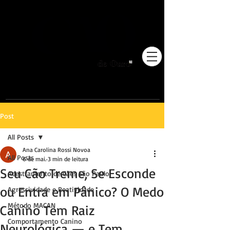
Pioneiros no Brasil em
adestramento integrativo.
Post
All Posts
Ana Carolina Rossi Novoa
All Posts
6 de mai.
3 min de leitura
Seu Cão Treme, Se Esconde
Adestramento de Cães São Paulo
ou Entra em Pânico? O Medo
Agressividade e Reatividade
Método MACAN
Canino Tem Raiz
Comportamento Canino
Neurológica — e Tem