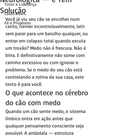
Tutor e Liderança
Solução
Casos Reais
Você já viu seu cão se encolher num 
Fé e Propósito
canto, tremer incontrolavelmente, latir 
sem parar para um barulho qualquer, ou 
entrar em colapso total quando escuta 
um trovão? Medo não é frescura. Não é 
birra. E definitivamente não some com 
carinho excessivo ou com ignorar o 
problema. Se o medo do seu cão está 
controlando a rotina da sua casa, este 
texto é para você.
O que acontece no cérebro 
do cão com medo
Quando um cão sente medo, o sistema 
límbico entra em ação antes que 
qualquer pensamento consciente seja 
possível. A amígdala — estrutura 