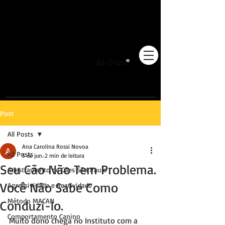
Pioneiros no Brasil em
adestramento integrativo.
Post
All Posts
Ana Carolina Rossi Novoa
All Posts
5 de jun.
2 min de leitura
Seu Cão Não Tem Problema.
Adestramento de Cães São Paulo
Você Não Sabe Como
Agressividade e Reatividade
Método MACAN
Conduzi-lo.
Comportamento Canino
Muito dono chega no Instituto com a 