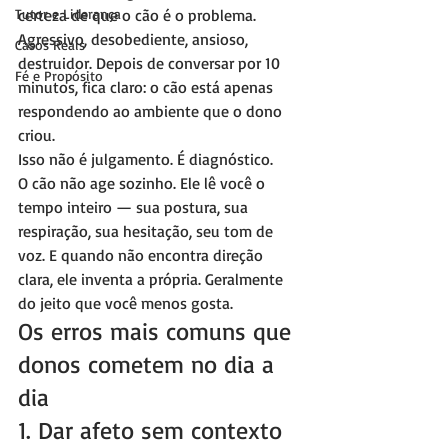
Tutor e Liderança
certeza de que o cão é o problema. 
Agressivo, desobediente, ansioso, 
Casos Reais
destruidor. Depois de conversar por 10 
Fé e Propósito
minutos, fica claro: o cão está apenas 
respondendo ao ambiente que o dono 
criou.
Isso não é julgamento. É diagnóstico.
O cão não age sozinho. Ele lê você o 
tempo inteiro — sua postura, sua 
respiração, sua hesitação, seu tom de 
voz. E quando não encontra direção 
clara, ele inventa a própria. Geralmente 
do jeito que você menos gosta.
Os erros mais comuns que 
donos cometem no dia a 
dia
1. Dar afeto sem contexto