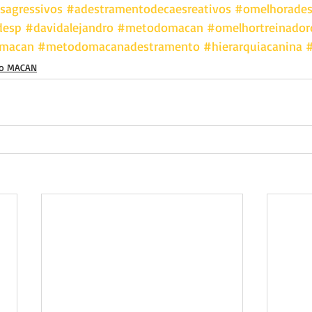
sagressivos
#adestramentodecaesreativos
#omelhoradest
desp
#davidalejandro
#metodomacan
#omelhortreinador
rmacan
#metodomacanadestramento
#hierarquiacanina
#
o MACAN