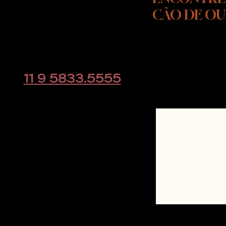
CÃO DE O
Rodovia Raposo Tavares, KM
39
Cotia - SP
CLIQUE AQUI e
educacaoanimal@gmail.com
direto pelo w
11 9 5833.5555