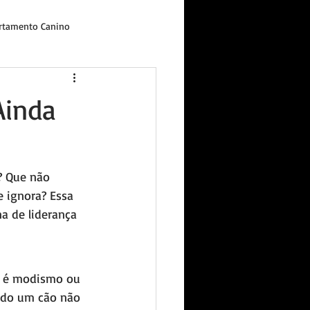
tamento Canino
Ainda
? Que não 
 ignora? Essa 
a de liderança 
o é modismo ou 
ndo um cão não 