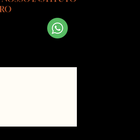
URO
 Fale conosco
hatsapp!