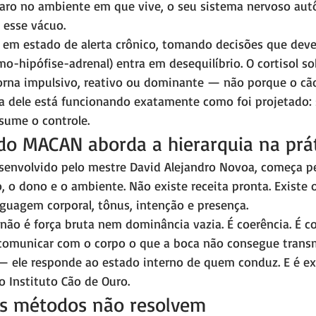
claro no ambiente em que vive, o seu sistema nervoso a
 esse vácuo.
 em estado de alerta crônico, tomando decisões que dever
o-hipófise-adrenal) entra em desequilíbrio. O cortisol so
na impulsivo, reativo ou dominante — não porque o cão 
a dele está funcionando exatamente como foi projetado:
ssume o controle.
o MACAN aborda a hierarquia na prát
nvolvido pelo mestre David Alejandro Novoa, começa pel
o, o dono e o ambiente. Não existe receita pronta. Existe 
nguagem corporal, tônus, intenção e presença.
ão é força bruta nem dominância vazia. É coerência. É co
omunicar com o corpo o que a boca não consegue transmi
— ele responde ao estado interno de quem conduz. E é e
o Instituto Cão de Ouro.
os métodos não resolvem