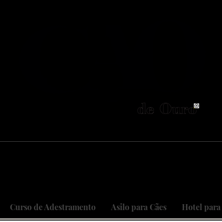
neiros no Brasil em adestramento integrativ
 objetivo é cuidar do seu maior patri
 sonhos, restaurando relações, curan
Curso de Adestramento
Asilo para Cães
Hotel para