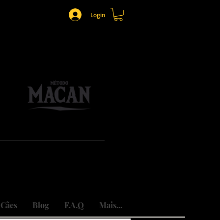
Login
o.
mônio.
do traumas.
 Cães
Blog
F.A.Q
Mais...