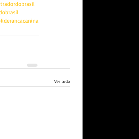
radordobrasil
dobrasil
liderancacanina
Ver tudo