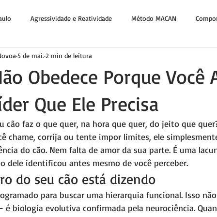
aulo
Agressividade e Reatividade
Método MACAN
Compor
 Novoa
5 de mai.
2 min de leitura
Fé e Propósito
Não Obedece Porque Você 
íder Que Ele Precisa
u cão faz o que quer, na hora que quer, do jeito que quer
ê chame, corrija ou tente impor limites, ele simplesmente
gência do cão. Nem falta de amor da sua parte. É uma lacun
o dele identificou antes mesmo de você perceber.
ro do seu cão está dizendo
rogramado para buscar uma hierarquia funcional. Isso nã
— é biologia evolutiva confirmada pela neurociência. Qua