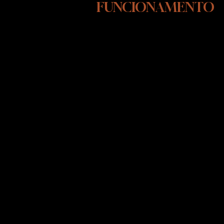
FUNCIONAMENTO
SEGUNDA-SEXTA FEIRA
10:00 ÁS 15:00
SÁBADOS - DAS 10:00 AS 13:00
As visitas em nosso INSTITUTO
CÃO DE OURO, são agendadas
para maiores informações entre
em contato pelo whatsapp.