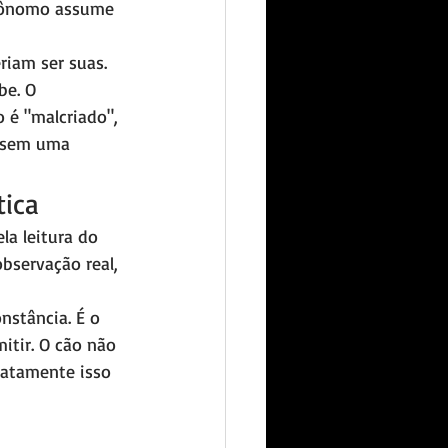
utônomo assume 
iam ser suas. 
be. O 
é "malcriado", 
 sem uma 
ica
a leitura do 
observação real, 
nstância. É o 
tir. O cão não 
xatamente isso 