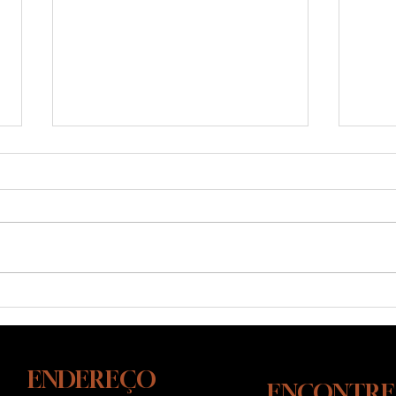
O que você faz em casa define
Como
o que o seu cão se torna
a Dia
Dono
ENDEREÇO
ENCONTRE