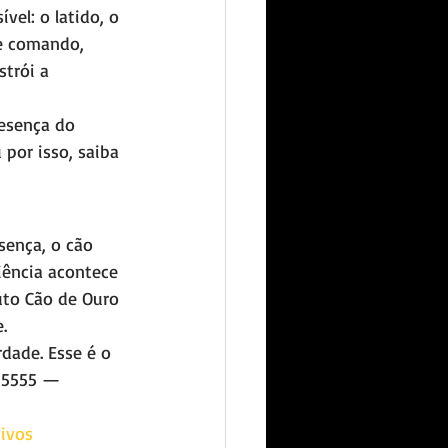
el: o latido, o 
de comando, 
trói a 
esença do 
por isso, saiba 
sença, o cão 
iência acontece 
uto Cão de Ouro 
.
dade. Esse é o 
-5555 — 
ivos