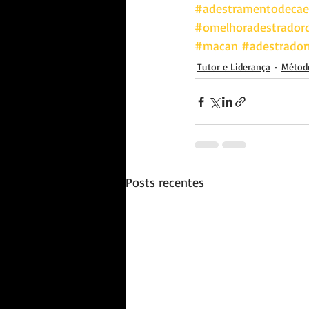
#adestramentodecae
#omelhoradestrador
#macan
#adestrado
Tutor e Liderança
Métod
Posts recentes