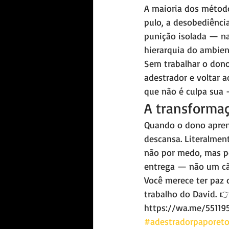
A maioria dos método
pulo, a desobediência
punição isolada — na
hierarquia do ambien
Sem trabalhar o dono
adestrador e voltar 
que não é culpa sua 
A transformaç
Quando o dono aprend
descansa. Literalment
não por medo, mas po
entrega — não um cão
Você merece ter paz 
trabalho do David. 
https://wa.me/55119
#adestradorpaporet