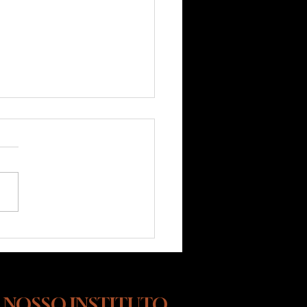
 Conduzir Seu Cão no Dia
: O Que a Maioria dos
s Faz Errado
 NOSSO INSTITUTO