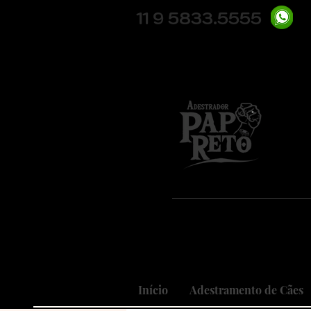
11 9 5833.5555
Pio
Nosso
Realizando
Início
Adestramento de Cães