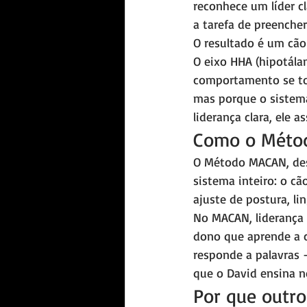
reconhece um líder 
a tarefa de preencher
O resultado é um cão
O eixo HHA (hipotálam
comportamento se tor
mas porque o sistem
liderança clara, ele a
Como o Métod
O Método MACAN, dese
sistema inteiro: o cã
ajuste de postura, li
No MACAN, liderança n
dono que aprende a c
responde a palavras 
que o David ensina n
Por que outr