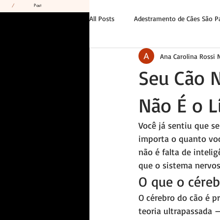
/
Post
All Posts
Adestramento de Cães São P
Ana Carolina Rossi
Tutor e Liderança
Casos Reais
Seu Cão 
Não É o L
Você já sentiu que se
importa o quanto voc
não é falta de inteli
que o sistema nervos
O que o céreb
O cérebro do cão é p
teoria ultrapassada 