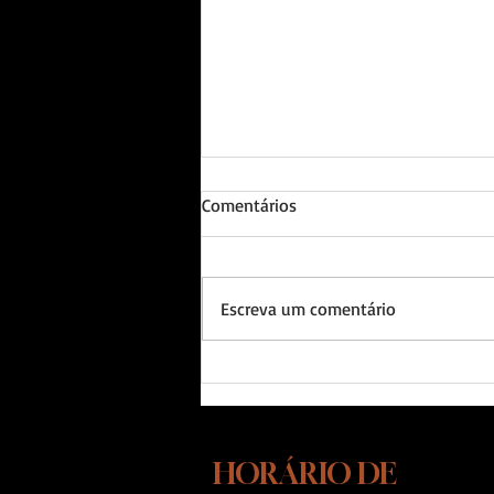
Comentários
Escreva um comentário
A Rotina Que Você Ignora Está
Criando o Cão Desorganizado
Que Você Reclama Ter
HORÁRIO DE