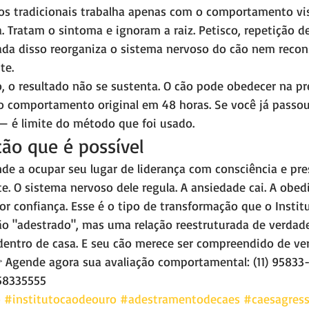
s tradicionais trabalha apenas com o comportamento visív
. Tratam o sintoma e ignoram a raiz. Petisco, repetição 
da disso reorganiza o sistema nervoso do cão nem recons
te.
, o resultado não se sustenta. O cão pode obedecer na pr
ao comportamento original em 48 horas. Se você já passou 
— é limite do método que foi usado.
ão que é possível
e a ocupar seu lugar de liderança com consciência e pre
e. O sistema nervoso dele regula. A ansiedade cai. A obed
r confiança. Esse é o tipo de transformação que o Instit
 "adestrado", mas uma relação reestruturada de verdade
dentro de casa. E seu cão merece ser compreendido de ver
 Agende agora sua avaliação comportamental: (11) 95833
58335555
o
#institutocaodeouro
#adestramentodecaes
#caesagress