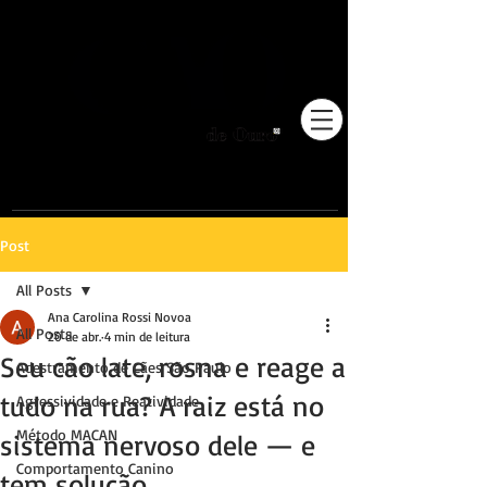
Pioneiros no Brasil em
adestramento integrativo.
Post
All Posts
Ana Carolina Rossi Novoa
All Posts
20 de abr.
4 min de leitura
Seu cão late, rosna e reage a
Adestramento de Cães São Paulo
tudo na rua? A raiz está no
Agressividade e Reatividade
Método MACAN
sistema nervoso dele — e
Comportamento Canino
tem solução