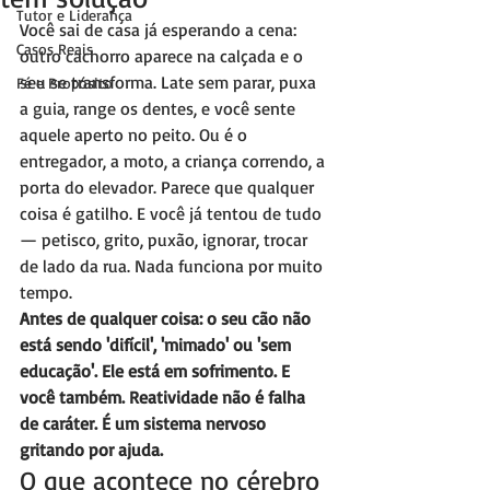
Tutor e Liderança
Você sai de casa já esperando a cena: 
Casos Reais
outro cachorro aparece na calçada e o 
seu se transforma. Late sem parar, puxa 
Fé e Propósito
a guia, range os dentes, e você sente 
aquele aperto no peito. Ou é o 
entregador, a moto, a criança correndo, a 
porta do elevador. Parece que qualquer 
coisa é gatilho. E você já tentou de tudo 
— petisco, grito, puxão, ignorar, trocar 
de lado da rua. Nada funciona por muito 
tempo.
Antes de qualquer coisa: o seu cão não 
está sendo 'difícil', 'mimado' ou 'sem 
educação'. Ele está em sofrimento. E 
você também. Reatividade não é falha 
de caráter. É um sistema nervoso 
gritando por ajuda.
O que acontece no cérebro 