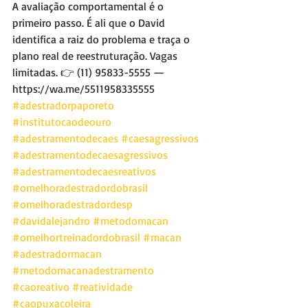
A avaliação comportamental é o 
primeiro passo. É ali que o David 
identifica a raiz do problema e traça o 
plano real de reestruturação. Vagas 
limitadas. 👉 (11) 95833-5555 — 
https://wa.me/5511958335555
#adestradorpaporeto
#institutocaodeouro
#adestramentodecaes
#caesagressivos
#adestramentodecaesagressivos
#adestramentodecaesreativos
#omelhoradestradordobrasil
#omelhoradestradordesp
#davidalejandro
#metodomacan
#omelhortreinadordobrasil
#macan
#adestradormacan
#metodomacanadestramento
#caoreativo
#reatividade
#caopuxacoleira