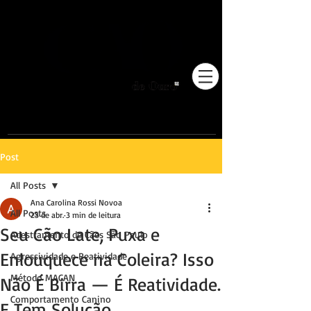
Pioneiros no Brasil em
adestramento integrativo.
Post
All Posts
Ana Carolina Rossi Novoa
All Posts
23 de abr.
3 min de leitura
Seu Cão Late, Puxa e
Adestramento de Cães São Paulo
Enlouquece na Coleira? Isso
Agressividade e Reatividade
Método MACAN
Não É Birra — É Reatividade.
Comportamento Canino
E Tem Solução.