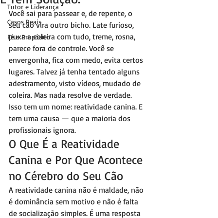
Tutor e Liderança
Você sai para passear e, de repente, o 
Casos Reais
seu cão vira outro bicho. Late furioso, 
puxa a coleira com tudo, treme, rosna, 
Fé e Propósito
parece fora de controle. Você se 
envergonha, fica com medo, evita certos 
lugares. Talvez já tenha tentado alguns 
adestramento, visto vídeos, mudado de 
coleira. Mas nada resolve de verdade. 
Isso tem um nome: reatividade canina. E 
tem uma causa — que a maioria dos 
profissionais ignora.
O Que É a Reatividade 
Canina e Por Que Acontece 
no Cérebro do Seu Cão
A reatividade canina não é maldade, não 
é dominância sem motivo e não é falta 
de socialização simples. É uma resposta 