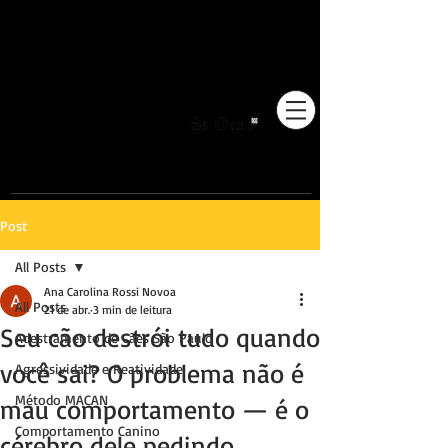
Pioneiros no Brasil em
adestramento integrativo.
Post
All Posts
Ana Carolina Rossi Novoa
All Posts
21 de abr.
3 min de leitura
Seu cão destrói tudo quando
Adestramento de Cães São Paulo
você sai? O problema não é
Agressividade e Reatividade
Método MACAN
mau comportamento — é o
Comportamento Canino
cérebro dele pedindo