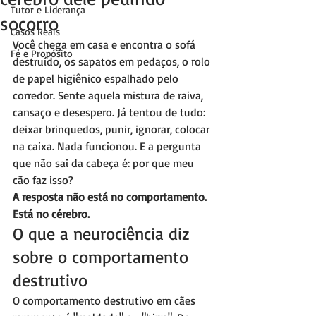
Tutor e Liderança
socorro
Casos Reais
Você chega em casa e encontra o sofá 
Fé e Propósito
destruído, os sapatos em pedaços, o rolo 
de papel higiênico espalhado pelo 
corredor. Sente aquela mistura de raiva, 
cansaço e desespero. Já tentou de tudo: 
deixar brinquedos, punir, ignorar, colocar 
na caixa. Nada funcionou. E a pergunta 
que não sai da cabeça é: por que meu 
cão faz isso?
A resposta não está no comportamento. 
Está no cérebro.
O que a neurociência diz 
sobre o comportamento 
destrutivo
O comportamento destrutivo em cães 