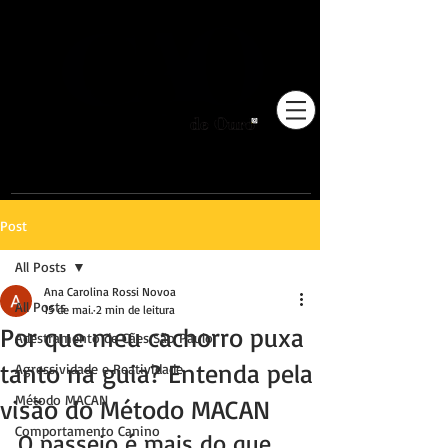
Pioneiros no Brasil em
adestramento integrativo.
Post
All Posts
Ana Carolina Rossi Novoa
All Posts
15 de mai.
2 min de leitura
Por que meu cachorro puxa
Adestramento de Cães São Paulo
tanto na guia? Entenda pela
Agressividade e Reatividade
Método MACAN
visão do Método MACAN
Comportamento Canino
O passeio é mais do que 