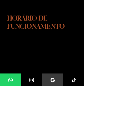
HORÁRIO DE
FUNCIONAMENTO
SEGUNDA-SEXTA FEIRA
10:00 ÁS 15:00
SÁBADOS - DAS 10:00 AS 13:00
As visitas em nosso INSTITUTO CÃO
DE OURO, são agendadas para
maiores informações entre em
contato pelo whatsapp.
ENDEREÇO