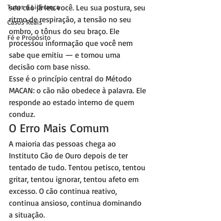
Tutor e Liderança
seu cão já leu você. Leu sua postura, seu 
ritmo de respiração, a tensão no seu 
Casos Reais
ombro, o tônus do seu braço. Ele 
Fé e Propósito
processou informação que você nem 
sabe que emitiu — e tomou uma 
decisão com base nisso.
Esse é o princípio central do Método 
MACAN: o cão não obedece à palavra. Ele 
responde ao estado interno de quem 
conduz.
O Erro Mais Comum
A maioria das pessoas chega ao 
Instituto Cão de Ouro depois de ter 
tentado de tudo. Tentou petisco, tentou 
gritar, tentou ignorar, tentou afeto em 
excesso. O cão continua reativo, 
continua ansioso, continua dominando 
a situação.