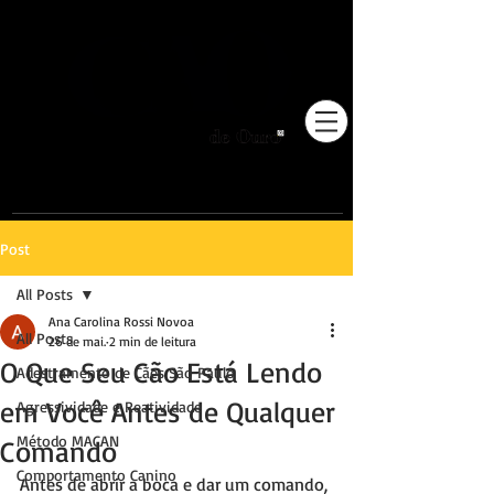
Pioneiros no Brasil em
adestramento integrativo.
Post
All Posts
Ana Carolina Rossi Novoa
All Posts
26 de mai.
2 min de leitura
O Que Seu Cão Está Lendo
Adestramento de Cães São Paulo
em Você Antes de Qualquer
Agressividade e Reatividade
Método MACAN
Comando
Comportamento Canino
Antes de abrir a boca e dar um comando, 