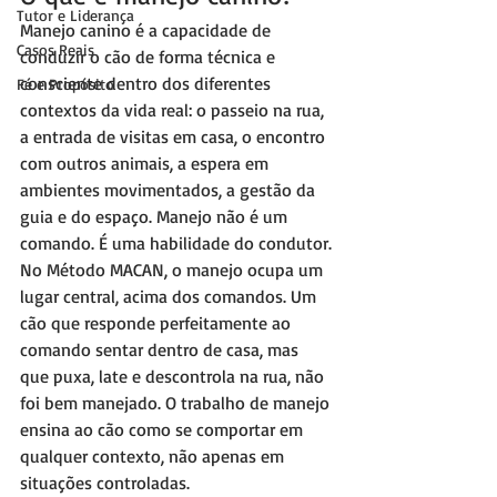
Tutor e Liderança
Manejo canino é a capacidade de 
Casos Reais
conduzir o cão de forma técnica e 
consciente dentro dos diferentes 
Fé e Propósito
contextos da vida real: o passeio na rua, 
a entrada de visitas em casa, o encontro 
com outros animais, a espera em 
ambientes movimentados, a gestão da 
guia e do espaço. Manejo não é um 
comando. É uma habilidade do condutor.
No Método MACAN, o manejo ocupa um 
lugar central, acima dos comandos. Um 
cão que responde perfeitamente ao 
comando sentar dentro de casa, mas 
que puxa, late e descontrola na rua, não 
foi bem manejado. O trabalho de manejo 
ensina ao cão como se comportar em 
qualquer contexto, não apenas em 
situações controladas.