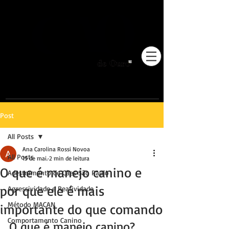
Pioneiros no Brasil em
adestramento integrativo.
Post
All Posts
Ana Carolina Rossi Novoa
All Posts
15 de mai.
2 min de leitura
O que é manejo canino e
Adestramento de Cães São Paulo
por que ele é mais
Agressividade e Reatividade
Método MACAN
importante do que comando
Comportamento Canino
O que é manejo canino?