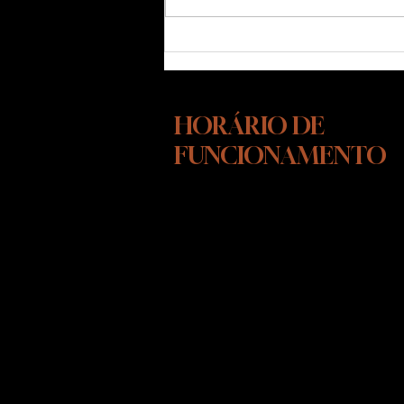
Cão reativo: como agir de
verdade quando o gatilho
aparece
HORÁRIO DE
FUNCIONAMENTO
SEGUNDA-SEXTA FEIRA
10:00 ÁS 15:00
SÁBADOS - DAS 10:00 AS 13:00
As visitas em nosso INSTITUTO
CÃO DE OURO, são agendadas
para maiores informações entre
em contato pelo whatsapp.