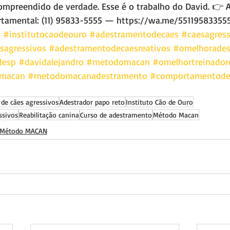
ompreendido de verdade. Esse é o trabalho do David. 👉 
rtamental: (11) 95833-5555 — https://wa.me/55119583355
o
#institutocaodeouro
#adestramentodecaes
#caesagress
sagressivos
#adestramentodecaesreativos
#omelhoradest
desp
#davidalejandro
#metodomacan
#omelhortreinador
rmacan
#metodomacanadestramento
#comportamentodes
 de cães agressivos
Adestrador papo reto
Instituto Cão de Ouro
ssivos
Reabilitação canina
Curso de adestramento
Método Macan
Método MACAN