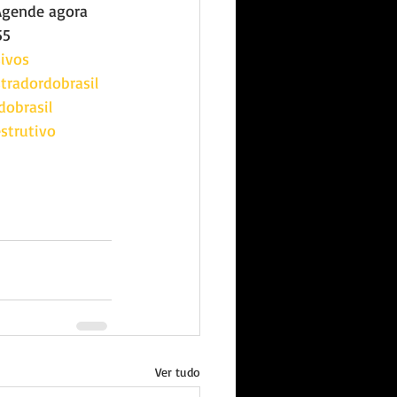
Agende agora 
55
ivos
radordobrasil
dobrasil
trutivo
Ver tudo