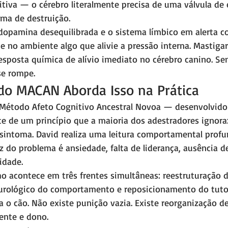
tiva — o cérebro literalmente precisa de uma válvula de e
rma de destruição.
a dopamina desequilibrada e o sistema límbico em alerta 
no ambiente algo que alivie a pressão interna. Mastigar, 
esposta química de alívio imediato no cérebro canino. Sem
se rompe.
o MACAN Aborda Isso na Prática
todo Afeto Cognitivo Ancestral Novoa — desenvolvido 
te de um princípio que a maioria dos adestradores ignora:
o sintoma. David realiza uma leitura comportamental profu
iz do problema é ansiedade, falta de liderança, ausência d
idade.
ho acontece em três frentes simultâneas: reestruturação 
urológico do comportamento e reposicionamento do tut
a o cão. Não existe punição vazia. Existe reorganização d
ente e dono.