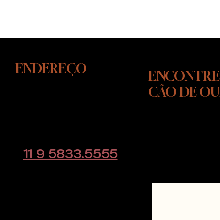
Cão reativo: como agir de
Cão 
verdade quando ele explode
verd
na rua
prob
ENDEREÇO
ENCONTRE
CÃO DE O
Rodovia Raposo Tavares, KM
39
Cotia - SP
CLIQUE AQUI e
educacaoanimal@gmail.com
direto pelo w
11 9 5833.5555