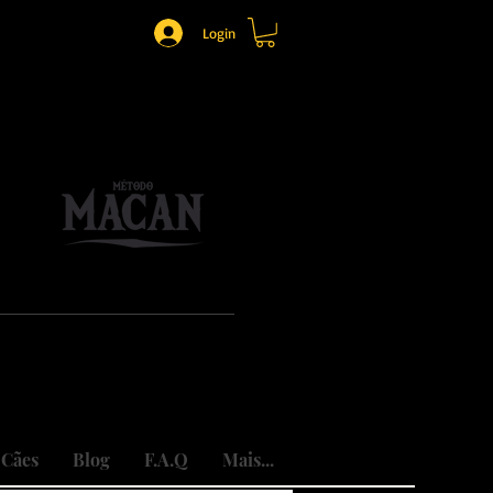
Login
o.
mônio.
do traumas.
 Cães
Blog
F.A.Q
Mais...