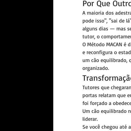
Por Que Outr
A maioria dos adestr
pode isso", "sai de l
alguns dias — mas sem
tutor, o comportamen
O Método MACAN é dif
e reconfigura o esta
um cão equilibrado, 
organizado.
Transformaçã
Tutores que chegaram
portas relatam que
foi forçado a obedece
Um cão equilibrado nã
liderar.
Se você chegou até a