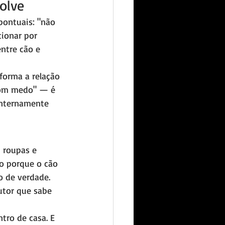
olve
pontuais: "não 
cionar por 
ntre cão e 
forma a relação 
 com medo" — é 
internamente 
 roupas e 
 porque o cão 
o de verdade. 
utor que sabe 
tro de casa. E 