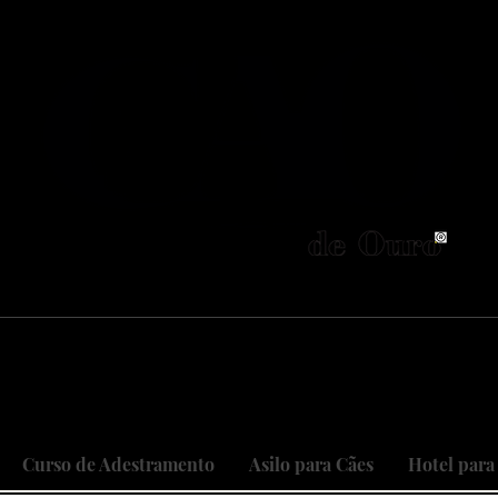
neiros no Brasil em adestramento integrativ
 objetivo é cuidar do seu maior patri
 sonhos, restaurando relações, curan
Curso de Adestramento
Asilo para Cães
Hotel para