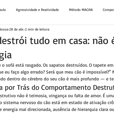
aulo
Agressividade e Reatividade
Método MACAN
Compor
 Novoa
28 de abr.
2 min de leitura
Fé e Propósito
estrói tudo em casa: não é
gia
 o sofá está rasgado. Os sapatos destruídos. O tapete em 
ue eu faço algo errado? Será que meu cão é impossível?" 
do dentro do cérebro do seu cão é mais profundo — e tem
ia por Trás do Comportamento Destru
rutivo não é teimosia, vingança ou falta de amor. É um
o sistema nervoso do cão está em estado de ativação crô
 energia mal direcionada, ausência de hierarquia clara ou