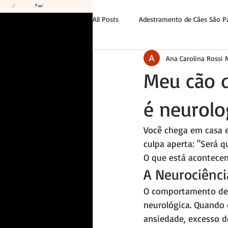
/
Post
All Posts
Adestramento de Cães São P
Ana Carolina Rossi
Tutor e Liderança
Casos Reais
Meu cão d
é neurolo
Você chega em casa e
culpa aperta: "Será q
O que está acontecen
A Neurociênc
O comportamento dest
neurológica. Quando 
ansiedade, excesso de