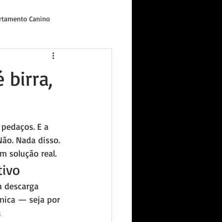
tamento Canino
 birra,
pedaços. E a 
Não. Nada disso. 
 solução real.
tivo
a descarga 
nica — seja por 
 