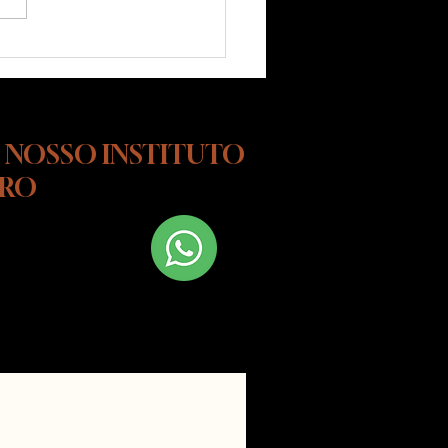
reativo: como agir de
ade sem piorar o
lema
 NOSSO INSTITUTO
URO
 Fale conosco
hatsapp!