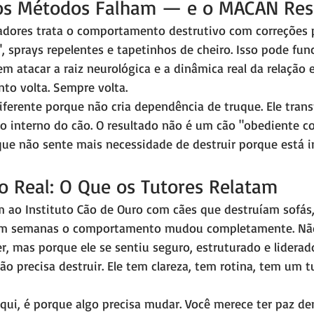
os Métodos Falham — e o MACAN Res
adores trata o comportamento destrutivo com correções 
á", sprays repelentes e tapetinhos de cheiro. Isso pode fun
 atacar a raiz neurológica e a dinâmica real da relação e
to volta. Sempre volta.
erente porque não cria dependência de truque. Ele trans
do interno do cão. O resultado não é um cão "obediente
que não sente mais necessidade de destruir porque está 
o Real: O Que os Tutores Relatam
 ao Instituto Cão de Ouro com cães que destruíam sofás,
 em semanas o comportamento mudou completamente. Não
r, mas porque ele se sentiu seguro, estruturado e liderad
o precisa destruir. Ele tem clareza, tem rotina, tem um t
qui, é porque algo precisa mudar. Você merece ter paz den