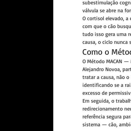
subestimulação cogni
válvula se abre na fo
O cortisol elevado, 
com que o cão busque 
tudo isso gera uma r
causa, o ciclo nunca 
Como o Métod
O Método MACAN — Mé
Alejandro Novoa, par
tratar a causa, não 
identificando se a ra
excesso de permissiv
Em seguida, o trabal
redirecionamento ne
referência segura par
sistema — cão, ambi