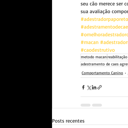
seu cão merece ser c
sua avaliação compo
#adestradorpaporet
#adestramentodecae
#omelhoradestrador
#macan
#adestrado
#caodestrutivo
metodo macan
reabilitação
adestramento de caes agre
Comportamento Canino
Posts recentes