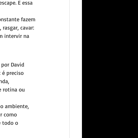
scape. E essa 
constante fazem 
rasgar, cavar: 
 intervir na 
por David 
 é preciso 
nda, 
e rotina ou 
do ambiente, 
or como 
e todo o 