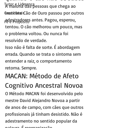
Tutor e Liderança
A maioria das pessoas que chega ao 
Instituto Cão de Ouro passou por outros 
Casos Reais
adestradores antes. Pagou, esperou, 
Fé e Propósito
tentou. O cão melhorou um pouco, mas 
o problema voltou. Ou nunca foi 
resolvido de verdade.
Isso não é falta de sorte. É abordagem 
errada. Quando se trata o sintoma sem 
entender a raiz, o comportamento 
retorna. Sempre.
MACAN: Método de Afeto 
Cognitivo Ancestral Novoa
O Método MACAN foi desenvolvido pelo 
mestre David Alejandro Novoa a partir 
de anos de campo, com cães que outros 
profissionais já tinham desistido. Não é 
adestramento no sentido popular da 
palavra. É reorganização 