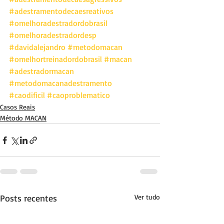
#adestramentodecaesreativos
#omelhoradestradordobrasil
#omelhoradestradordesp
#davidalejandro
#metodomacan
#omelhortreinadordobrasil
#macan
#adestradormacan
#metodomacanadestramento
#caodificil
#caoproblematico
Casos Reais
Método MACAN
Posts recentes
Ver tudo