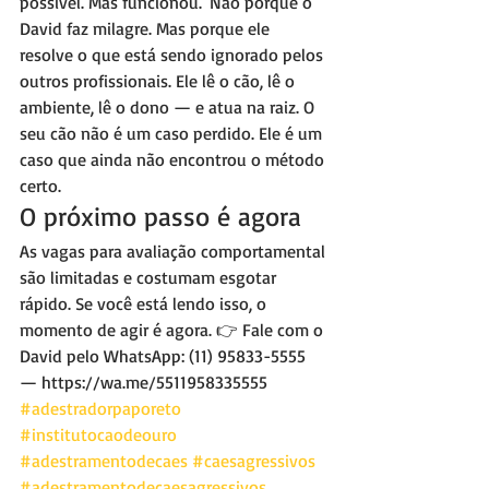
possível. Mas funcionou.' Não porque o 
David faz milagre. Mas porque ele 
resolve o que está sendo ignorado pelos 
outros profissionais. Ele lê o cão, lê o 
ambiente, lê o dono — e atua na raiz. O 
seu cão não é um caso perdido. Ele é um 
caso que ainda não encontrou o método 
certo.
O próximo passo é agora
As vagas para avaliação comportamental 
são limitadas e costumam esgotar 
rápido. Se você está lendo isso, o 
momento de agir é agora. 👉 Fale com o 
David pelo WhatsApp: (11) 95833-5555 
— https://wa.me/5511958335555
#adestradorpaporeto
#institutocaodeouro
#adestramentodecaes
#caesagressivos
#adestramentodecaesagressivos