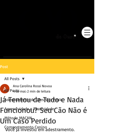
Pioneiros no Brasil em
adestramento integrativo.
Post
All Posts
Ana Carolina Rossi Novoa
All Posts
4 de mai.
2 min de leitura
Já Tentou de Tudo e Nada
Adestramento de Cães São Paulo
Funcionou? Seu Cão Não é
Agressividade e Reatividade
Método MACAN
Um Caso Perdido
Comportamento Canino
Você já investiu em adestramento. 