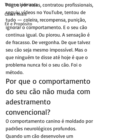
Tutor e Liderança
Pagou por aulas, contratou profissionais, 
seguiu vídeos no YouTube, tentou de 
Casos Reais
tudo — coleira, recompensa, punição, 
Fé e Propósito
ignorar o comportamento. E o seu cão 
continua igual. Ou piorou. A sensação é 
de fracasso. De vergonha. De que talvez 
seu cão seja mesmo impossível. Mas o 
que ninguém te disse até hoje é que o 
problema nunca foi o seu cão. Foi o 
método.
Por que o comportamento 
do seu cão não muda com 
adestramento 
convencional?
O comportamento canino é moldado por 
padrões neurológicos profundos. 
Quando um cão desenvolve um 