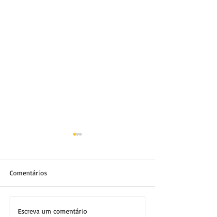
Comentários
O Que Seu Cão Está Lendo
Método MACAN: 
Escreva um comentário