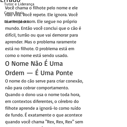
Tutor e Liderança
Você chama o filhote pelo nome e ele 
Casos Reais
não vira. Você repete. Ele ignora. Você 
aumenta o tom. Ele segue no próprio 
Fé e Propósito
mundo. Então você conclui que o cão é 
difícil, turrão ou que vai demorar para 
aprender. Mas o problema raramente 
está no filhote. O problema está em 
como o nome está sendo usado.
O Nome Não É Uma 
Ordem — É Uma Ponte
O nome do cão serve para criar conexão, 
não para cobrar comportamento. 
Quando o dono usa o nome toda hora, 
em contextos diferentes, o cérebro do 
filhote aprende a ignorá-lo como ruído 
de fundo. É exatamente o que acontece 
quando você chama "Rex, Rex, Rex" sem 