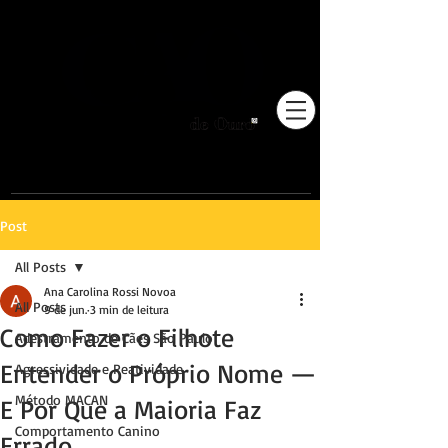
Pioneiros no Brasil em
adestramento integrativo.
Post
All Posts
Ana Carolina Rossi Novoa
All Posts
9 de jun.
3 min de leitura
Como Fazer o Filhote
Adestramento de Cães São Paulo
Entender o Próprio Nome —
Agressividade e Reatividade
Método MACAN
E Por Que a Maioria Faz
Comportamento Canino
Errado