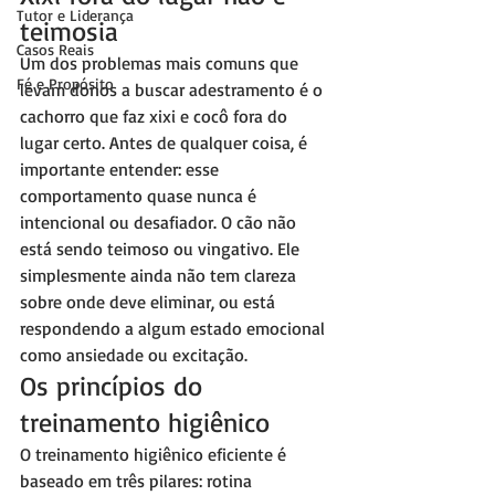
Tutor e Liderança
teimosia
Casos Reais
Um dos problemas mais comuns que 
Fé e Propósito
levam donos a buscar adestramento é o 
cachorro que faz xixi e cocô fora do 
lugar certo. Antes de qualquer coisa, é 
importante entender: esse 
comportamento quase nunca é 
intencional ou desafiador. O cão não 
está sendo teimoso ou vingativo. Ele 
simplesmente ainda não tem clareza 
sobre onde deve eliminar, ou está 
respondendo a algum estado emocional 
como ansiedade ou excitação.
Os princípios do 
treinamento higiênico
O treinamento higiênico eficiente é 
baseado em três pilares: rotina 