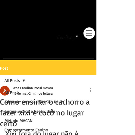
Pioneiros no Brasil em
adestramento integrativo.
Post
All Posts
Ana Carolina Rossi Novoa
All Posts
15 de mai.
2 min de leitura
Como ensinar o cachorro a
Adestramento de Cães São Paulo
fazer xixi e cocô no lugar
Agressividade e Reatividade
Método MACAN
certo
Comportamento Canino
Xixi fora do lugar não é 