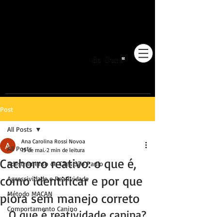
Pioneiros no Brasil em
adestramento integrativo.
Post
All Posts
Ana Carolina Rossi Novoa
All Posts
15 de mai.
2 min de leitura
Cachorro reativo: o que é,
Adestramento de Cães São Paulo
como identificar e por que
Agressividade e Reatividade
Método MACAN
piora sem manejo correto
Comportamento Canino
O que é reatividade canina?