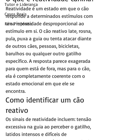
Tutor e Liderança
Reatividade é um estado em que o cão 
Casos Reais
responde a determinados estímulos com 
uma intensidade desproporcional ao 
Fé e Propósito
estímulo em si. O cão reativo late, rosna, 
pula, puxa a guia ou tenta atacar diante 
de outros cães, pessoas, bicicletas, 
barulhos ou qualquer outro gatilho 
específico. A resposta parece exagerada 
para quem está de fora, mas para o cão, 
ela é completamente coerente com o 
estado emocional em que ele se 
encontra.
Como identificar um cão 
reativo
Os sinais de reatividade incluem: tensão 
excessiva na guia ao perceber o gatilho, 
latidos intensos e difíceis de 