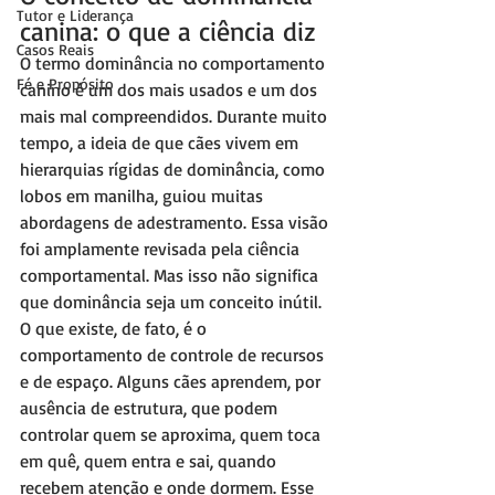
Tutor e Liderança
canina: o que a ciência diz
Casos Reais
O termo dominância no comportamento 
Fé e Propósito
canino é um dos mais usados e um dos 
mais mal compreendidos. Durante muito 
tempo, a ideia de que cães vivem em 
hierarquias rígidas de dominância, como 
lobos em manilha, guiou muitas 
abordagens de adestramento. Essa visão 
foi amplamente revisada pela ciência 
comportamental. Mas isso não significa 
que dominância seja um conceito inútil.
O que existe, de fato, é o 
comportamento de controle de recursos 
e de espaço. Alguns cães aprendem, por 
ausência de estrutura, que podem 
controlar quem se aproxima, quem toca 
em quê, quem entra e sai, quando 
recebem atenção e onde dormem. Esse 