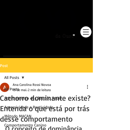
Pioneiros no Brasil em
adestramento integrativo.
Post
All Posts
Ana Carolina Rossi Novoa
All Posts
15 de mai.
2 min de leitura
Cachorro dominante existe?
Adestramento de Cães São Paulo
Entenda o que está por trás
Agressividade e Reatividade
Método MACAN
desse comportamento
Comportamento Canino
O conceito de dominância 