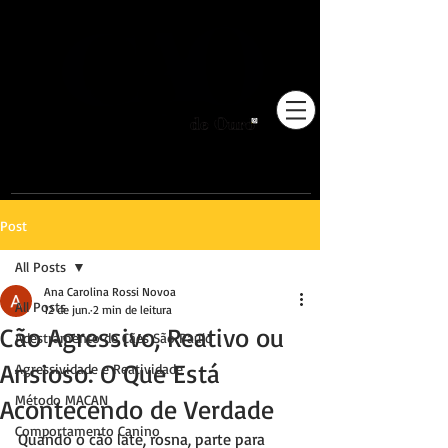
Pioneiros no Brasil em
adestramento integrativo.
Post
All Posts
Ana Carolina Rossi Novoa
All Posts
12 de jun.
2 min de leitura
Cão Agressivo, Reativo ou
Adestramento de Cães São Paulo
Ansioso: O Que Está
Agressividade e Reatividade
Método MACAN
Acontecendo de Verdade
Comportamento Canino
Quando o cão late, rosna, parte para 