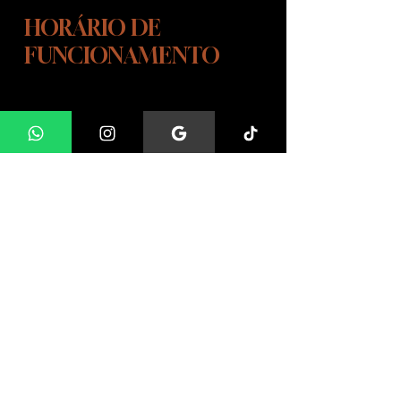
HORÁRIO DE
FUNCIONAMENTO
SEGUNDA-SEXTA FEIRA
10:00 ÁS 15:00
SÁBADOS - DAS 10:00 AS 13:00
As visitas em nosso INSTITUTO CÃO
DE OURO, são agendadas para
maiores informações entre em
contato pelo whatsapp.
ENDEREÇO
Rodovia Raposo Tavares, KM 39