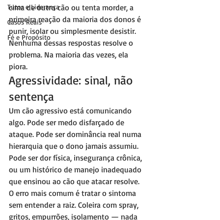
Tutor e Liderança
cima de outro cão ou tenta morder, a 
primeira reação da maioria dos donos é 
Casos Reais
punir, isolar ou simplesmente desistir. 
Fé e Propósito
Nenhuma dessas respostas resolve o 
problema. Na maioria das vezes, ela 
piora.
Agressividade: sinal, não 
sentença
Um cão agressivo está comunicando 
algo. Pode ser medo disfarçado de 
ataque. Pode ser dominância real numa 
hierarquia que o dono jamais assumiu. 
Pode ser dor física, insegurança crônica, 
ou um histórico de manejo inadequado 
que ensinou ao cão que atacar resolve.
O erro mais comum é tratar o sintoma 
sem entender a raiz. Coleira com spray, 
gritos, empurrões, isolamento — nada 