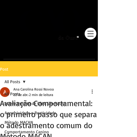
Pioneiros no Brasil em
adestramento integrativo.
Post
All Posts
Ana Carolina Rossi Novoa
All Posts
22 de abr.
2 min de leitura
Avaliação Comportamental:
Adestramento de Cães São Paulo
o primeiro passo que separa
Agressividade e Reatividade
Método MACAN
o adestramento comum do
Comportamento Canino
Método MACAN