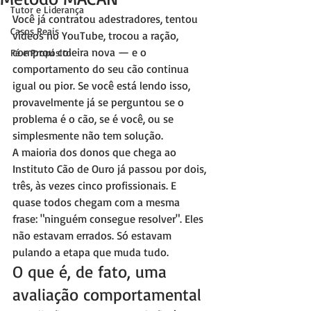
Tutor e Liderança
Você já contratou adestradores, tentou 
Casos Reais
vídeos no YouTube, trocou a ração, 
comprou coleira nova — e o 
Fé e Propósito
comportamento do seu cão continua 
igual ou pior. Se você está lendo isso, 
provavelmente já se perguntou se o 
problema é o cão, se é você, ou se 
simplesmente não tem solução.
A maioria dos donos que chega ao 
Instituto Cão de Ouro já passou por dois, 
três, às vezes cinco profissionais. E 
quase todos chegam com a mesma 
frase: "ninguém consegue resolver". Eles 
não estavam errados. Só estavam 
pulando a etapa que muda tudo.
O que é, de fato, uma 
avaliação comportamental