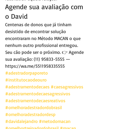
Agende sua avaliação com 
o David
Centenas de donos que já tinham 
desistido de encontrar solução 
encontraram no Método MACAN o que 
nenhum outro profissional entregou. 
Seu cão pode ser o próximo. 👉 Agende 
sua avaliação: (11) 95833-5555 — 
https://wa.me/5511958335555
#adestradorpaporeto
#institutocaodeouro
#adestramentodecaes
#caesagressivos
#adestramentodecaesagressivos
#adestramentodecaesreativos
#omelhoradestradordobrasil
#omelhoradestradordesp
#davidalejandro
#metodomacan
#omelhortreinadordobrasil
#macan