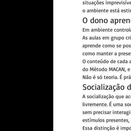
situações imprevisíve
o ambiente está esti
O dono apren
Em ambiente controla
As aulas em grupo cr
aprende como se posi
como manter a prese
O conteúdo de cada a
do Método MACAN, e p
Não é só teoria. É pr
Socialização 
A socialização que ac
livremente. É uma soc
sem precisar interag
estímulos presentes,
Essa distinção é impo