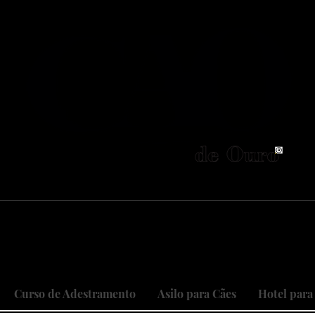
neiros no Brasil em adestramento integrativ
 objetivo é cuidar do seu maior patri
 sonhos, restaurando relações, curan
Curso de Adestramento
Asilo para Cães
Hotel para