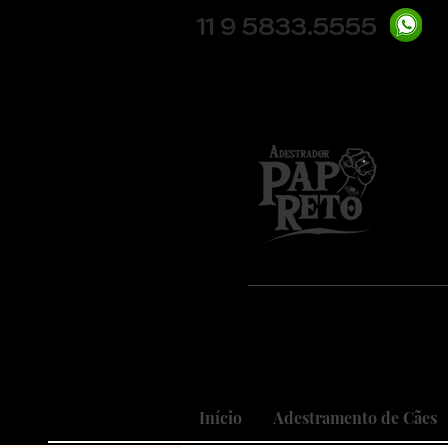
11 9 5833.5555
Pio
Nosso
Realizando
Início
Adestramento de Cães