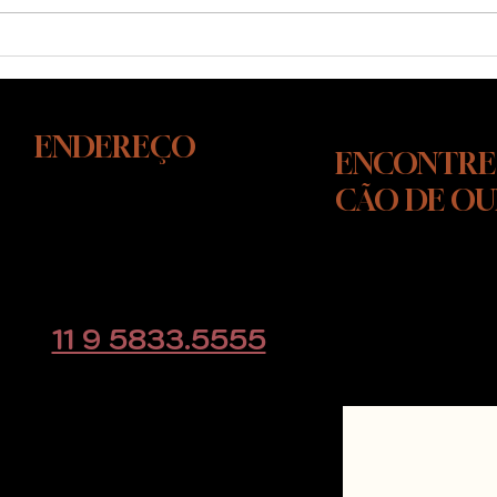
Avaliação, Internato ou
Você
Consultoria: Como Escolhemos
Insti
o Melhor Caminho para o Seu
Cão
ENDEREÇO
ENCONTRE
CÃO DE O
Rodovia Raposo Tavares, KM
39
Cotia - SP
CLIQUE AQUI e
educacaoanimal@gmail.com
direto pelo w
11 9 5833.5555