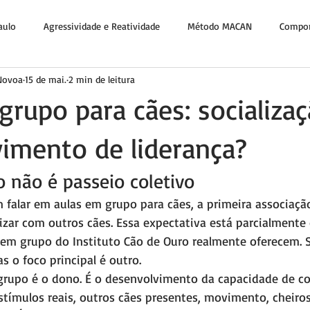
aulo
Agressividade e Reatividade
Método MACAN
Compor
 Novoa
15 de mai.
2 min de leitura
Fé e Propósito
grupo para cães: socializa
imento de liderança?
 não é passeio coletivo
alar em aulas em grupo para cães, a primeira associação
izar com outros cães. Essa expectativa está parcialmente 
s em grupo do Instituto Cão de Ouro realmente oferecem. S
s o foco principal é outro.
 grupo é o dono. É o desenvolvimento da capacidade de 
stímulos reais, outros cães presentes, movimento, cheiros