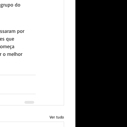
 grupo do 
assaram por 
es que 
começa 
r o melhor 
Ver tudo