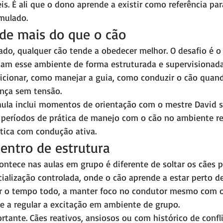
is. É ali que o dono aprende a existir como referência pa
mulado.
de mais do que o cão
do, qualquer cão tende a obedecer melhor. O desafio é o 
iam esse ambiente de forma estruturada e supervisionada
cionar, como manejar a guia, como conduzir o cão quand
nça sem tensão.
ula inclui momentos de orientação com o mestre David s
eríodos de prática de manejo com o cão no ambiente rea
ática com condução ativa.
dentro de estrutura
ontece nas aulas em grupo é diferente de soltar os cães p
ialização controlada, onde o cão aprende a estar perto d
ir o tempo todo, a manter foco no condutor mesmo com o
 e a regular a excitação em ambiente de grupo.
rtante. Cães reativos, ansiosos ou com histórico de confl