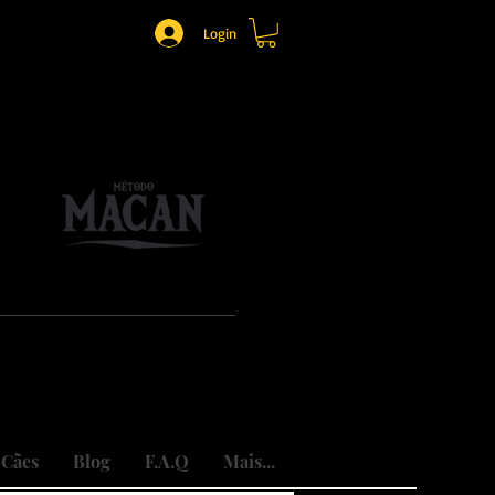
Login
o.
mônio.
do traumas.
 Cães
Blog
F.A.Q
Mais...