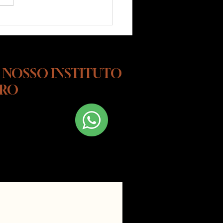
 Conhece Tudo Que o
tuto Cão de Ouro Oferece?
 NOSSO INSTITUTO
URO
 Fale conosco
hatsapp!