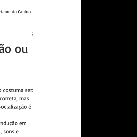
tamento Canino
ção ou
 costuma ser: 
correta, mas 
ocialização é 
condução em 
, sons e 