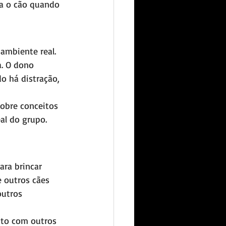
ra o cão quando 
ambiente real. 
. O dono 
o há distração, 
obre conceitos 
l do grupo. 
ara brincar 
e outros cães 
utros 
ito com outros 