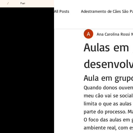
/
Post
All Posts
Adestramento de Cães São P
Ana Carolina Rossi
Tutor e Liderança
Casos Reais
Aulas em 
desenvolv
Aula em grupo
Quando donos ouvem f
meu cão vai se social
limita o que as aula
parte do processo. Ma
O foco das aulas em
ambiente real, com e