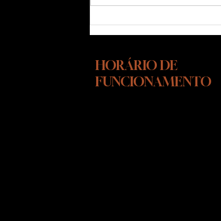
O Que É o Método MACAN — e
Por Que Ele Muda o Que Você
Pensa Sobre Adestramento
HORÁRIO DE
FUNCIONAMENTO
SEGUNDA-SEXTA FEIRA
10:00 ÁS 15:00
SÁBADOS - DAS 10:00 AS 13:00
As visitas em nosso INSTITUTO
CÃO DE OURO, são agendadas
para maiores informações entre
em contato pelo whatsapp.