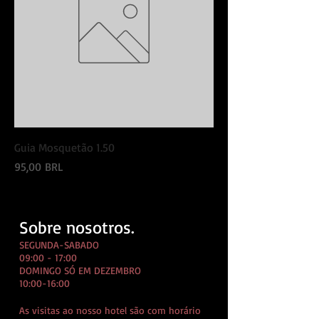
Guia Mosquetão 1.50
Precio
95,00 BRL
Sobre nosotros.
SEGUNDA-SABADO
09:00 - 17:00
DOMINGO SÓ EM DEZEMBRO
10:00-16:00
As visitas ao nosso hotel são com horário