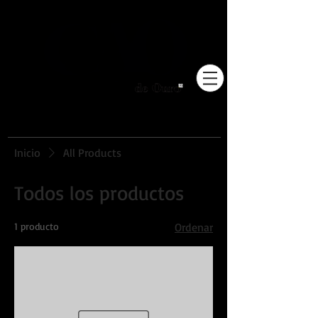
Pioneiros no Brasil em
adestramento integrativo.
Inicio
All Products
Todos los productos
1 producto
Ordenar