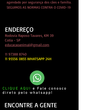
agendado por segurança dos cães e família.
SEGUIMOS AS NORMAS CONTRA O COVID-19
ENDEREÇO
Rodovia Raposo Tavares, KM 39
Cotia - SP
educacaoanimal@gmail.com
11 97388 8740
11 95556 0855
WHATSAPP 24H
CLIQUE AQUI
e Fale conosco
direto pelo whatsapp!
ENCONTRE A GENTE